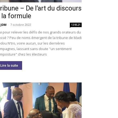
ribune – De l’art du discours
 la formule
 JDM
-
7 octobre 2022
139521
i pour relever les défis de nos grands orateurs du
ssé ? Peu de noms émergent de la tribune de Madi
dou N'tro, voire aucun, sur les dernières
mpagnes, laissant sans doute "un sentiment
imposture" chez les électeurs
Lire la suite