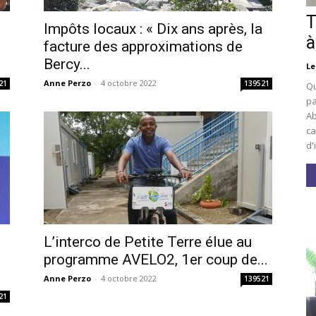
T
Impôts locaux : « Dix ans après, la
à
facture des approximations de
Bercy...
Le
Anne Perzo
-
4 octobre 2022
21
139521
Qu
pa
Ab
ca
d'
L’interco de Petite Terre élue au
i
programme AVELO2, 1er coup de...
Anne Perzo
-
4 octobre 2022
139521
21