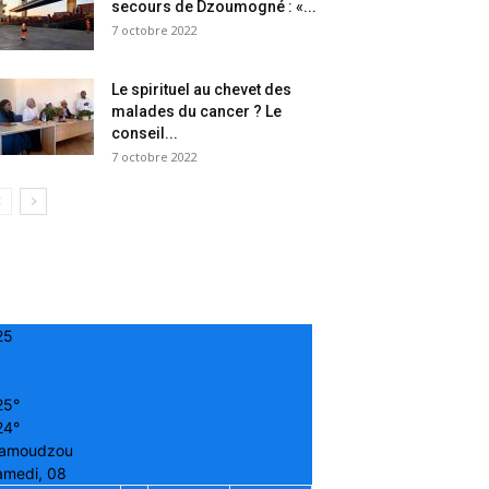
secours de Dzoumogné : «...
7 octobre 2022
Le spirituel au chevet des
malades du cancer ? Le
conseil...
7 octobre 2022
25
25°
24°
amoudzou
amedi, 08