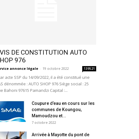
VIS DE CONSTITUTION AUTO
HOP 976
rvice annonce légale
-
19 octobre 2022
139521
r acte SSP du 14/09/2022, il a été constitué une
S dénommée : AUTO SHOP 976 Siège social : 25
e Bahoni 97615 Pamandzi Capital :...
Coupure d’eau en cours sur les
communes de Koungou,
Mamoudzou et...
7 octobre 2022
Arrivée à Mayotte du pont de