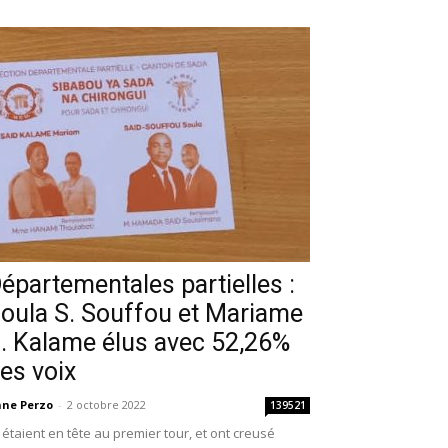
épartementales partielles :
oula S. Souffou et Mariame
. Kalame élus avec 52,26%
es voix
ne Perzo
-
2 octobre 2022
139521
s étaient en tête au premier tour, et ont creusé