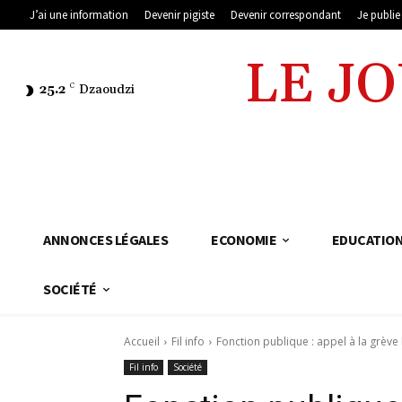
J’ai une information
Devenir pigiste
Devenir correspondant
Je publi
LE J
25.2
C
Dzaoudzi
ANNONCES LÉGALES
ECONOMIE
EDUCATIO
SOCIÉTÉ
Accueil
Fil info
Fonction publique : appel à la grève
Fil info
Société