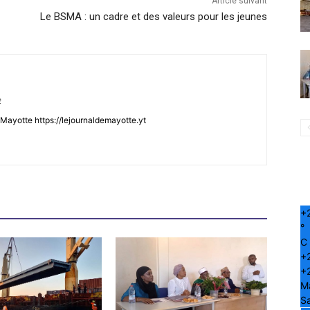
Article suivant
Le BSMA : un cadre et des valeurs pour les jeunes
t
Mayotte https://lejournaldemayotte.yt
+
°
C
+
+
M
S