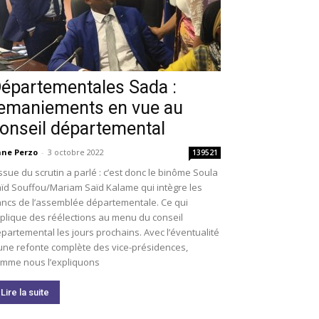
épartementales Sada :
emaniements en vue au
onseil départemental
ne Perzo
-
3 octobre 2022
139521
issue du scrutin a parlé : c’est donc le binôme Soula
ïd Souffou/Mariam Saïd Kalame qui intègre les
ncs de l’assemblée départementale. Ce qui
plique des réélections au menu du conseil
partemental les jours prochains. Avec l’éventualité
une refonte complète des vice-présidences,
mme nous l’expliquons
Lire la suite