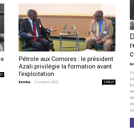
D
r
c
le
Pétrole aux Comores : le président
An
Azali privilégie la formation avant
L’
l’exploitation
21
Sa
Kemba
-
3 octobre 2022
139521
ba
im
dé
d’
co