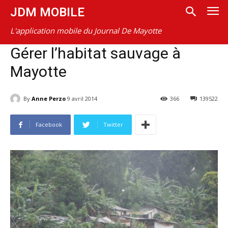
JDM MOBILE
L'application mobile du Journal De Mayotte
Gérer l’habitat sauvage à
Mayotte
By
Anne Perzo
9 avril 2014
366
139522
Facebook
Twitter