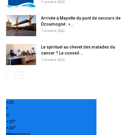
7 octobre 2022
Arrivée à Mayotte du pont de secours de
Dzoumogné : «...
7 octobre 2022
Le spirituel au chevet des malades du
cancer ? Le conseil...
7 octobre 2022
+
25
°
C
+
25°
+
24°
Mamoudzou