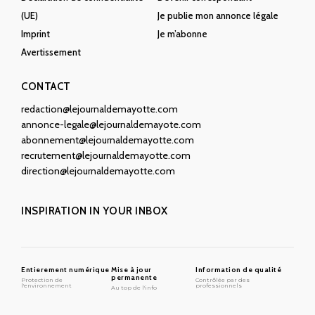
(UE)
Je publie mon annonce légale
Imprint
Je m’abonne
Avertissement
CONTACT
redaction@lejournaldemayotte.com
annonce-legale@lejournaldemayote.com
abonnement@lejournaldemayotte.com
recrutement@lejournaldemayotte.com
direction@lejournaldemayotte.com
INSPIRATION IN YOUR INBOX
Entierement numérique
Mise à jour
Information de qualité
permanente
Protection de
Contrôlée par des
l'environnement
professionnels
Au top de l'info