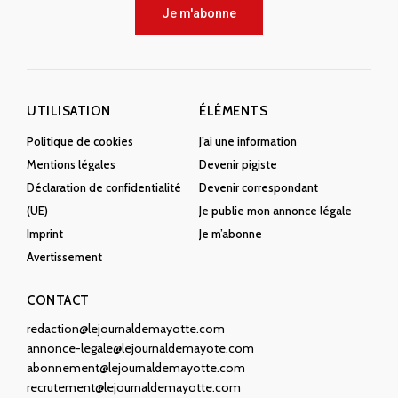
Je m'abonne
UTILISATION
ÉLÉMENTS
Politique de cookies
J’ai une information
Mentions légales
Devenir pigiste
Déclaration de confidentialité
Devenir correspondant
(UE)
Je publie mon annonce légale
Imprint
Je m’abonne
Avertissement
CONTACT
redaction@lejournaldemayotte.com
annonce-legale@lejournaldemayote.com
abonnement@lejournaldemayotte.com
recrutement@lejournaldemayotte.com