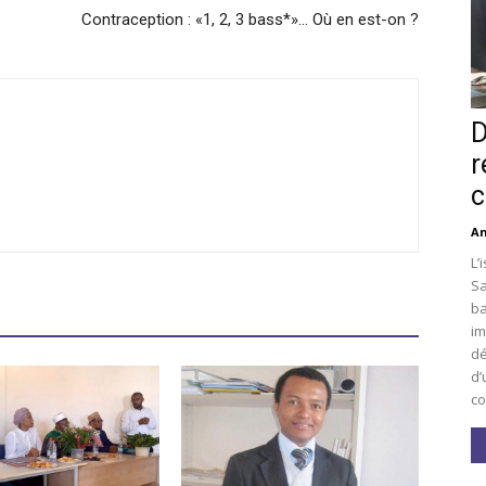
Contraception : «1, 2, 3 bass*»… Où en est-on ?
D
r
c
An
L’
Sa
ba
im
dé
d’
co