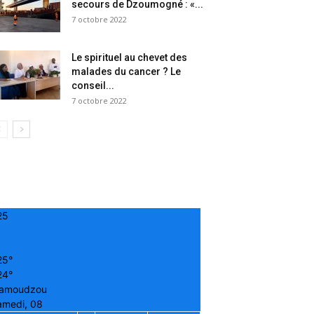
secours de Dzoumogné : «...
7 octobre 2022
Le spirituel au chevet des
malades du cancer ? Le
conseil...
7 octobre 2022
25
25°
24°
amoudzou
amedi, 08