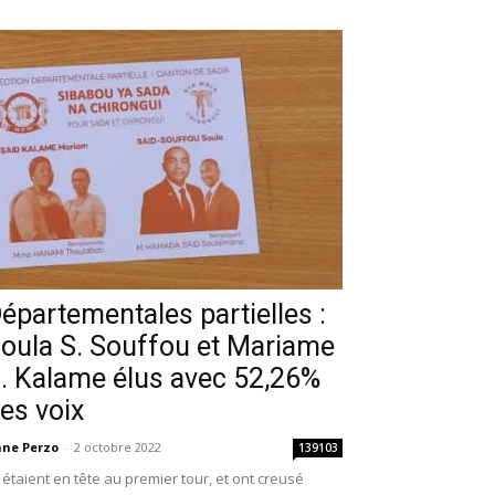
épartementales partielles :
oula S. Souffou et Mariame
. Kalame élus avec 52,26%
es voix
ne Perzo
-
2 octobre 2022
139103
s étaient en tête au premier tour, et ont creusé