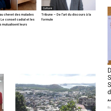
Culture
l au chevet des malades
Tribune – De l’art du discours à la
Le conseil cadial et les
formule
s mutualisent leurs
D
S
S
d
An
Il