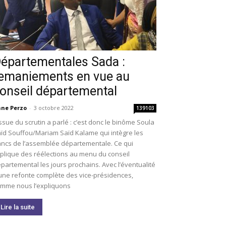
épartementales Sada :
emaniements en vue au
onseil départemental
ne Perzo
-
3 octobre 2022
139103
issue du scrutin a parlé : c’est donc le binôme Soula
ïd Souffou/Mariam Saïd Kalame qui intègre les
ncs de l’assemblée départementale. Ce qui
plique des réélections au menu du conseil
partemental les jours prochains. Avec l’éventualité
une refonte complète des vice-présidences,
mme nous l’expliquons
Lire la suite