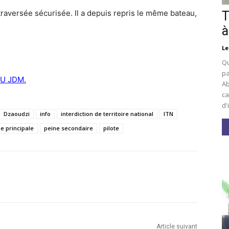
traversée sécurisée. Il a depuis repris le même bateau,
T
à
Le
Qu
pa
U JDM.
Ab
ca
d'
Dzaoudzi
info
interdiction de territoire national
ITN
e principale
peine secondaire
pilote
Article suivant