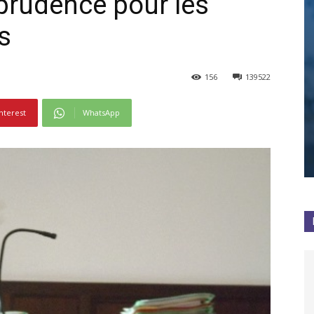
sprudence pour les
s
156
139522
nterest
WhatsApp