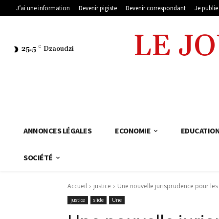
J’ai une information
Devenir pigiste
Devenir correspondant
Je publi
LE J
25.5
C
Dzaoudzi
ANNONCES LÉGALES
ECONOMIE
EDUCATIO
SOCIÉTÉ
Accueil
justice
Une nouvelle jurisprudence pour les
justice
slide
Une