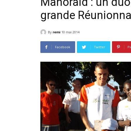
Mahoraid : un duo
grande Réunionna
By
remi
10 mai 2014
Facebook
Twitter
Pi