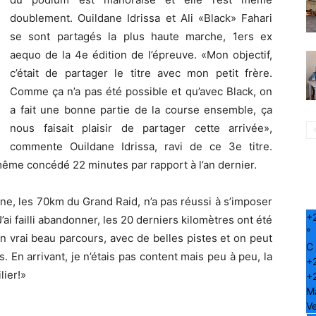
doublement. Ouildane Idrissa et Ali «Black» Fahari
se sont partagés la plus haute marche, 1ers ex
aequo de la 4e édition de l’épreuve. «Mon objectif,
c’était de partager le titre avec mon petit frère.
Comme ça n’a pas été possible et qu’avec Black, on
a fait une bonne partie de la course ensemble, ça
nous faisait plaisir de partager cette arrivée»,
commente Ouildane Idrissa, ravi de ce 3e titre.
ême concédé 22 minutes par rapport à l’an dernier.
ne, les 70km du Grand Raid, n’a pas réussi à s’imposer
+
’ai failli abandonner, les 20 derniers kilomètres ont été
°
 un vrai beau parcours, avec de belles pistes et on peut
C
s. En arrivant, je n’étais pas content mais peu à peu, la
+
lier!»
+
M
Ve