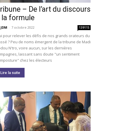
ribune – De l’art du discours
 la formule
 JDM
-
7 octobre 2022
139115
i pour relever les défis de nos grands orateurs du
ssé ? Peu de noms émergent de la tribune de Madi
dou N'tro, voire aucun, sur les dernières
mpagnes, laissant sans doute "un sentiment
imposture" chez les électeurs
Lire la suite