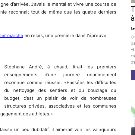
 ligne d’arrivée. J’avais le mental et vivre une course de
T
rginie reconnait tout de même que les quatre derniers
à
Le
per marche
en relais, une première dans l’épreuve.
Qu
pa
Ab
ca
d'
Stéphane André, à chaud, tirait les premiers
enseignements d’une journée unanimement
reconnue comme réussie. «Passées les difficultés
du nettoyage des sentiers et du bouclage du
budget, c’est un plaisir de voir de nombreuses
structures privées, associatives et les communes
’engagement des athlètes.»
isse un peu dubitatif, il aimerait voir les vainqueurs