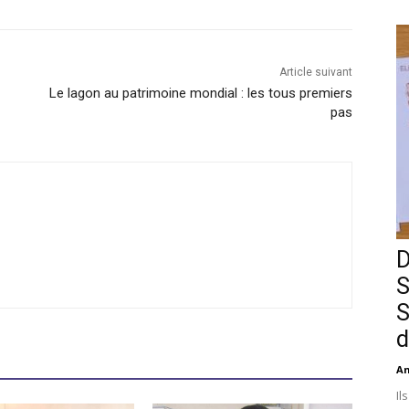
Article suivant
Le lagon au patrimoine mondial : les tous premiers
pas
D
S
S
d
An
Il