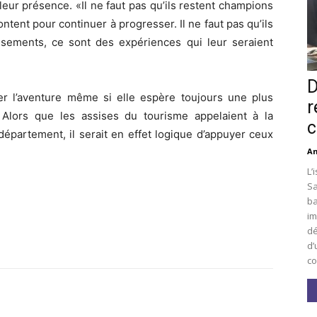
leur présence. «Il ne faut pas qu’ils restent champions
ontent pour continuer à progresser. Il ne faut pas qu’ils
assements, ce sont des expériences qui leur seraient
D
uer l’aventure même si elle espère toujours une plus
r
 Alors que les assises du tourisme appelaient à la
c
épartement, il serait en effet logique d’appuyer ceux
An
L’
Sa
ba
im
dé
d’
co