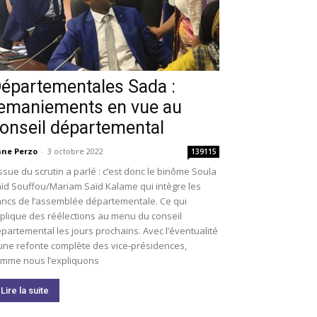
épartementales Sada :
emaniements en vue au
onseil départemental
ne Perzo
-
3 octobre 2022
139115
issue du scrutin a parlé : c’est donc le binôme Soula
ïd Souffou/Mariam Saïd Kalame qui intègre les
ncs de l’assemblée départementale. Ce qui
plique des réélections au menu du conseil
partemental les jours prochains. Avec l’éventualité
une refonte complète des vice-présidences,
mme nous l’expliquons
Lire la suite