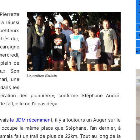
Pierrette
 a réussi
pétiteurs
très dur,
scareigne
Pr
mercredi,
 plein de
es.» Son
Le podium féminin
mari, une
«dans les
nération des pionniers», confirme Stéphane André,
e fait, elle ne l’a pas déçu.
ivais
le JDM récemmen
t, il y a toujours un Auger sur le
, occupe la même place que Stéphane, l’an dernier, à
 jamais fait un trail de plus de 22km. Tout au long de la