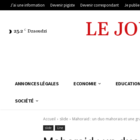
J’ai une information
Devenir pigiste
Devenir correspondant
Je publi
LE J
25.2
C
Dzaoudzi
ANNONCES LÉGALES
ECONOMIE
EDUCATIO
SOCIÉTÉ
Accueil
slide
Mahoraid : un duo mahorais et une g
slide
Une