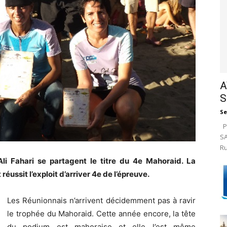
A
S
Se
Pa
SA
Ru
li Fahari se partagent le titre du 4e Mahoraid. La
éussit l’exploit d’arriver 4e de l’épreuve.
Les Réunionnais n’arrivent décidemment pas à ravir
le trophée du Mahoraid. Cette année encore, la tête
du podium est mahoraise et elle l’est même