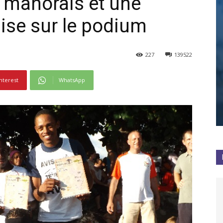
 mahorais et une
ise sur le podium
227
139522
nterest
WhatsApp