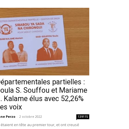
épartementales partielles :
oula S. Souffou et Mariame
. Kalame élus avec 52,26%
es voix
ne Perzo
-
2 octobre 2022
139115
s étaient en tête au premier tour, et ont creusé