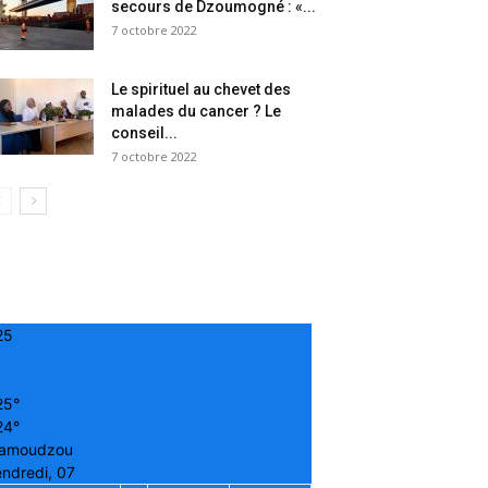
secours de Dzoumogné : «...
7 octobre 2022
Le spirituel au chevet des
malades du cancer ? Le
conseil...
7 octobre 2022
25
25°
24°
amoudzou
ndredi, 07