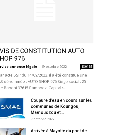
VIS DE CONSTITUTION AUTO
HOP 976
rvice annonce légale
-
19 octobre 2022
139115
r acte SSP du 14/09/2022, il a été constitué une
S dénommée : AUTO SHOP 976 Siège social : 25
e Bahoni 97615 Pamandzi Capital :...
Coupure d’eau en cours sur les
communes de Koungou,
Mamoudzou et...
7 octobre 2022
Arrivée à Mayotte du pont de