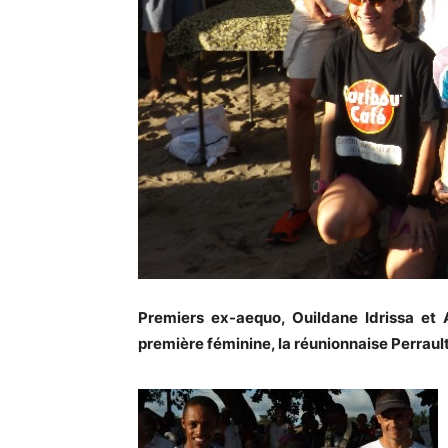
Premiers ex-aequo, Ouildane Idrissa et A
première féminine, la réunionnaise Perrault r