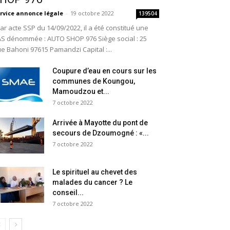
rvice annonce légale
-
19 octobre 2022
139504
r acte SSP du 14/09/2022, il a été constitué une
S dénommée : AUTO SHOP 976 Siège social : 25
e Bahoni 97615 Pamandzi Capital :...
Coupure d’eau en cours sur les
communes de Koungou,
Mamoudzou et...
7 octobre 2022
Arrivée à Mayotte du pont de
secours de Dzoumogné : «...
7 octobre 2022
Le spirituel au chevet des
malades du cancer ? Le
conseil...
7 octobre 2022