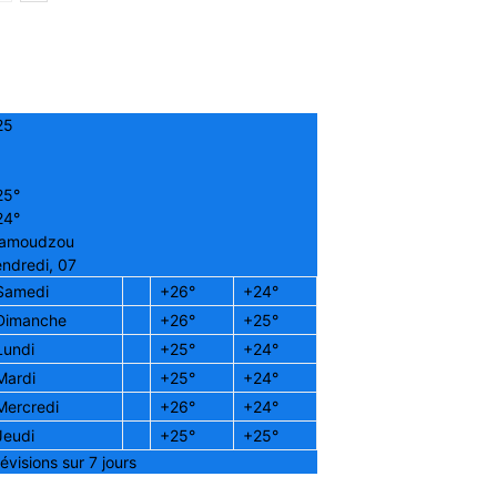
25
25°
24°
amoudzou
ndredi, 07
Samedi
+
26°
+
24°
Dimanche
+
26°
+
25°
Lundi
+
25°
+
24°
Mardi
+
25°
+
24°
Mercredi
+
26°
+
24°
Jeudi
+
25°
+
25°
évisions sur 7 jours