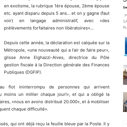
en exotisme, la rubrique 1ère épouse, 2ème épouse
Se
etc. ayant disparu depuis 5 ans… et on y gagne (faut
Pa
voir) en langage administratif, avec «des
SA
Ru
prélèvements forfaitaires non libératoires»…
Depuis cette année, la déclaration est calquée sur la
Métropole, «une nouveauté qui a l’air de faire peur»,
glisse Anne Elghazzi-Alves, directrice du Pôle
gestion fiscale à la Direction générale des Finances
Publiques (DGFIP).
au flot ininterrompu de personnes qui arrivent
u moins un millier chaque jour!», et qui a obligé la
res, «nous en avons distribué 20.000», et à mobiliser
quent chaque difficulté».
és, qui ont déjà reçu la feuille bleue par la Poste. Il y