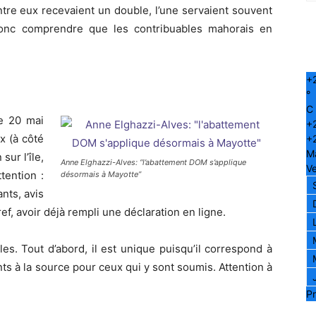
tre eux recevaient un double, l’une servaient souvent
donc comprendre que les contribuables mahorais en
+
°
C
le 20 mai
+
x (à côté
+
M
sur l’île,
Anne Elghazzi-Alves: “l’abattement DOM s’applique
Ve
tention :
désormais à Mayotte”
nts, avis
f, avoir déjà rempli une déclaration en ligne.
s. Tout d’abord, il est unique puisqu’il correspond à
s à la source pour ceux qui y sont soumis. Attention à
Pr