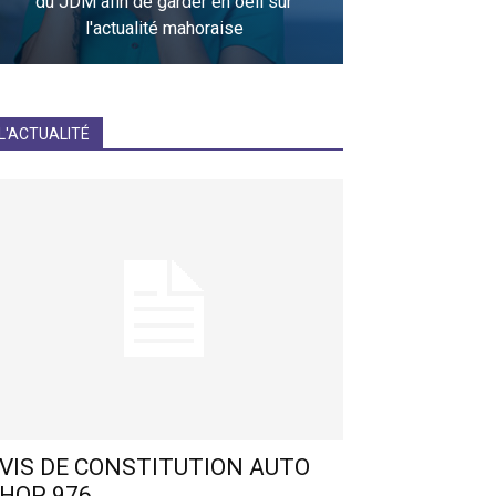
du JDM afin de garder en oeil sur
l'actualité mahoraise
JE M'INCRIS
L'ACTUALITÉ
VIS DE CONSTITUTION AUTO
HOP 976