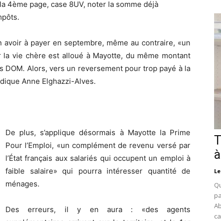
 de la 4ème page, case 8UV, noter la somme déjà
mpôts.
n avoir à payer en septembre, même au contraire, «un
 la vie chère est alloué à Mayotte, du même montant
es DOM. Alors, vers un reversement pour trop payé à la
indique Anne Elghazzi-Alves.
De plus, s’applique désormais à Mayotte la Prime
T
Pour l’Emploi, «un complément de revenu versé par
à
l’État français aux salariés qui occupent un emploi à
faible salaire» qui pourra intéresser quantité de
Le
ménages.
Qu
pa
Ab
Des erreurs, il y en aura : «des agents
ca