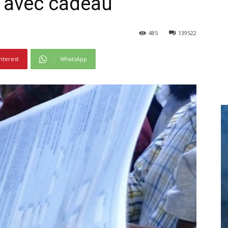
 avec cadeau
485
139522
nterest
WhatsApp