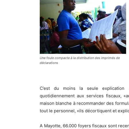
Une foule compacte à la distribution des imprimés de
déclarations
C’est du moins la seule explication 
quotidiennement aux services fiscaux, «a
maison blanche à recommander des formulai
tout le personnel, «ils décortiquent et expli
A Mayotte, 66.000 foyers fiscaux sont recens