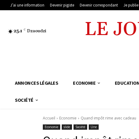
J’ai une information
Devenir pigiste
Devenir correspondant
Je publi
LE J
25.1
C
Dzaoudzi
ANNONCES LÉGALES
ECONOMIE
EDUCATIO
SOCIÉTÉ
Accueil
Economie
Quand impôt rime avec cadeau
Economie
slide
Société
Une