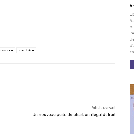
An
L’
Sa
ba
im
dé
d’
a source
vie chère
co
Article suivant
Un nouveau puits de charbon illégal détruit