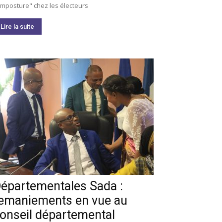
imposture" chez les électeurs
Lire la suite
épartementales Sada :
emaniements en vue au
onseil départemental