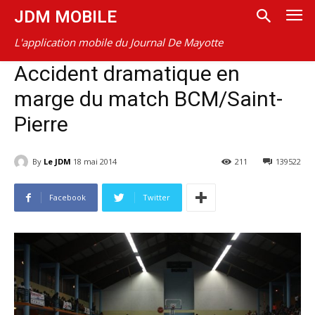
JDM MOBILE
L'application mobile du Journal De Mayotte
Accident dramatique en
marge du match BCM/Saint-
Pierre
By
Le JDM
18 mai 2014
211
139522
Facebook
Twitter