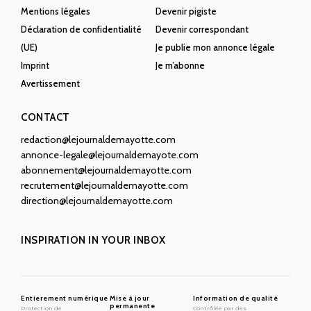
Mentions légales
Devenir pigiste
Déclaration de confidentialité
Devenir correspondant
(UE)
Je publie mon annonce légale
Imprint
Je m’abonne
Avertissement
CONTACT
redaction@lejournaldemayotte.com
annonce-legale@lejournaldemayote.com
abonnement@lejournaldemayotte.com
recrutement@lejournaldemayotte.com
direction@lejournaldemayotte.com
INSPIRATION IN YOUR INBOX
Entierement numérique
Mise à jour
Information de qualité
permanente
Protection de
Contrôlée par des