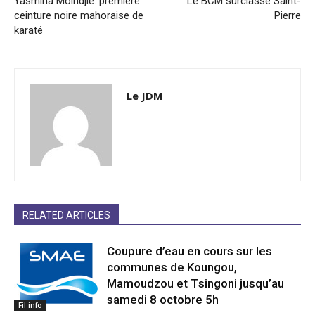
Yasmina Moindjié: première
Le BCM surclasse Saint-
ceinture noire mahoraise de
Pierre
karaté
Le JDM
RELATED ARTICLES
Coupure d’eau en cours sur les
communes de Koungou,
Mamoudzou et Tsingoni jusqu’au
samedi 8 octobre 5h
Fil info