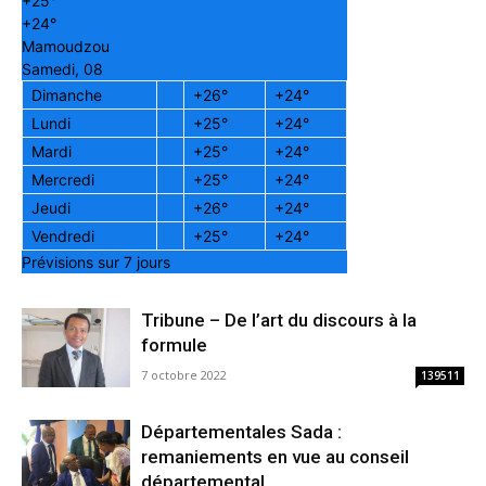
+
25°
+
24°
Mamoudzou
Samedi, 08
Dimanche
+
26°
+
24°
Lundi
+
25°
+
24°
Mardi
+
25°
+
24°
Mercredi
+
25°
+
24°
Jeudi
+
26°
+
24°
Vendredi
+
25°
+
24°
Prévisions sur 7 jours
Tribune – De l’art du discours à la
formule
7 octobre 2022
139511
Départementales Sada :
remaniements en vue au conseil
départemental