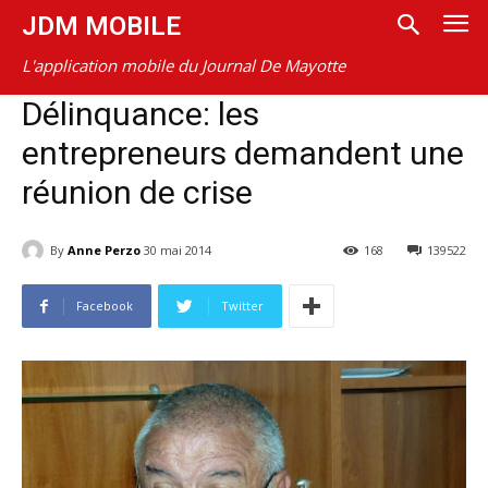
JDM MOBILE
L'application mobile du Journal De Mayotte
Délinquance: les
entrepreneurs demandent une
réunion de crise
By
Anne Perzo
30 mai 2014
168
139522
Facebook
Twitter