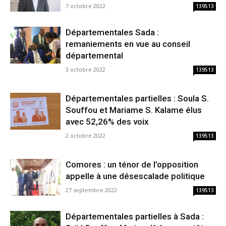
7 octobre 2022
139513
Départementales Sada :
remaniements en vue au conseil
départemental
3 octobre 2022
139513
Départementales partielles : Soula S.
Souffou et Mariame S. Kalame élus
avec 52,26% des voix
2 octobre 2022
139513
Comores : un ténor de l’opposition
appelle à une désescalade politique
27 septembre 2022
139513
Départementales partielles à Sada :