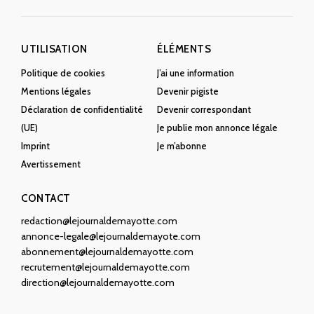
UTILISATION
ÉLÉMENTS
Politique de cookies
J’ai une information
Mentions légales
Devenir pigiste
Déclaration de confidentialité
Devenir correspondant
(UE)
Je publie mon annonce légale
Imprint
Je m’abonne
Avertissement
CONTACT
redaction@lejournaldemayotte.com
annonce-legale@lejournaldemayote.com
abonnement@lejournaldemayotte.com
recrutement@lejournaldemayotte.com
direction@lejournaldemayotte.com