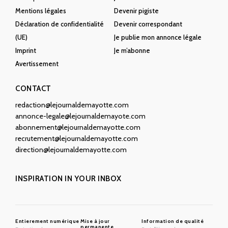
Mentions légales
Devenir pigiste
Déclaration de confidentialité
Devenir correspondant
(UE)
Je publie mon annonce légale
Imprint
Je m’abonne
Avertissement
CONTACT
redaction@lejournaldemayotte.com
annonce-legale@lejournaldemayote.com
abonnement@lejournaldemayotte.com
recrutement@lejournaldemayotte.com
direction@lejournaldemayotte.com
INSPIRATION IN YOUR INBOX
Entierement numérique
Mise à jour
Information de qualité
permanente