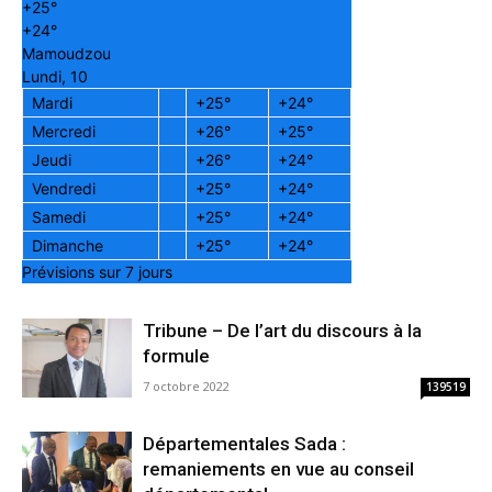
+
25°
+
24°
Mamoudzou
Lundi, 10
Mardi
+
25°
+
24°
Mercredi
+
26°
+
25°
Jeudi
+
26°
+
24°
Vendredi
+
25°
+
24°
Samedi
+
25°
+
24°
Dimanche
+
25°
+
24°
Prévisions sur 7 jours
Tribune – De l’art du discours à la
formule
7 octobre 2022
139519
Départementales Sada :
remaniements en vue au conseil