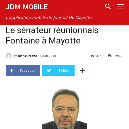
JDM MOBILE
L'application mobile du Journal De Mayotte
Le sénateur réunionnais
Fontaine à Mayotte
By
Anne Perzo
16 juin 2014
403
139522
Facebook
Twitter