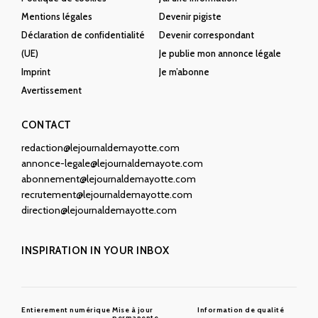
Mentions légales
Devenir pigiste
Déclaration de confidentialité
Devenir correspondant
(UE)
Je publie mon annonce légale
Imprint
Je m’abonne
Avertissement
CONTACT
redaction@lejournaldemayotte.com
annonce-legale@lejournaldemayote.com
abonnement@lejournaldemayotte.com
recrutement@lejournaldemayotte.com
direction@lejournaldemayotte.com
INSPIRATION IN YOUR INBOX
Entierement numérique
Mise à jour
Information de qualité
permanente