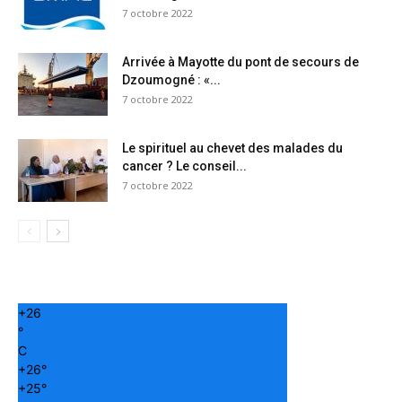
7 octobre 2022
Arrivée à Mayotte du pont de secours de
Dzoumogné : «...
7 octobre 2022
Le spirituel au chevet des malades du
cancer ? Le conseil...
7 octobre 2022
+
26
°
C
+
26°
+
25°