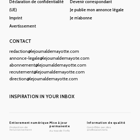
Déclaration de confidentialité
Devenir correspondant
(UE)
Je publie mon annonce légale
Imprint
Je m’abonne
Avertissement
CONTACT
redaction@lejournaldemayotte.com
annonce-legale@lejournaldemayote.com
abonnement@lejournaldemayotte.com
recrutement@lejournaldemayotte.com
direction@lejournaldemayotte.com
INSPIRATION IN YOUR INBOX
Entierement numérique
Mise à jour
Information de qualité
permanente
Protection de
Contrôlée par des
l'environnement
professionnels
Au top de l'info