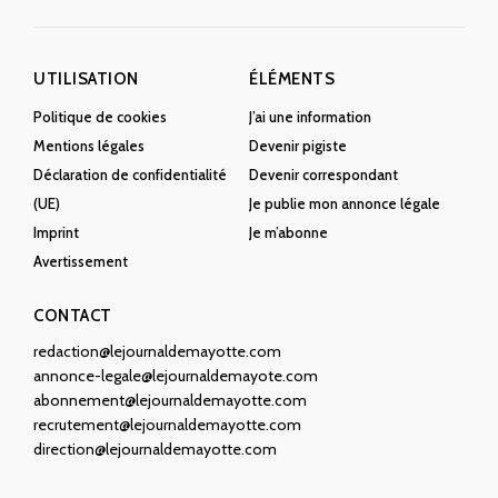
UTILISATION
ÉLÉMENTS
Politique de cookies
J’ai une information
Mentions légales
Devenir pigiste
Déclaration de confidentialité
Devenir correspondant
(UE)
Je publie mon annonce légale
Imprint
Je m’abonne
Avertissement
CONTACT
redaction@lejournaldemayotte.com
annonce-legale@lejournaldemayote.com
abonnement@lejournaldemayotte.com
recrutement@lejournaldemayotte.com
direction@lejournaldemayotte.com