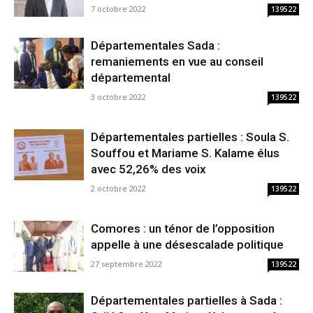
7 octobre 2022
139522
Départementales Sada :
remaniements en vue au conseil
départemental
3 octobre 2022
139522
Départementales partielles : Soula S.
Souffou et Mariame S. Kalame élus
avec 52,26% des voix
2 octobre 2022
139522
Comores : un ténor de l’opposition
appelle à une désescalade politique
27 septembre 2022
139522
Départementales partielles à Sada :