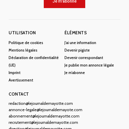
Je m'abonne
UTILISATION
ÉLÉMENTS
Politique de cookies
J’ai une information
Mentions légales
Devenir pigiste
Déclaration de confidentialité
Devenir correspondant
(UE)
Je publie mon annonce légale
Imprint
Je m’abonne
Avertissement
CONTACT
redaction@lejournaldemayotte.com
annonce-legale@lejournaldemayote.com
abonnement@lejournaldemayotte.com
recrutement@lejournaldemayotte.com
direction@lejournaldemayotte.com