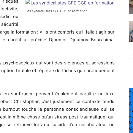
risques
ctivité,
Les syndicalistes CFE CGE en formation
ladie ou
 sécurité
e la formation : « ils ont compris qu’il fallait agir sur
 le curatif », précise Djoumoi Djoumoy Bourahima,
es psychosociaux qui vont des violences et agressions
terruption brutale et répétée de tâches que pratiquement
+
s en souffrance peuvent également paraître un luxe
°
obert Christopher, c’est justement ce contexte tendu
C
 le burnout touche la personne consciencieuse qui se
+
+
est la même chose qu’un stress post-traumatique, qui
M
qui se retrouve lors du suicide d’un collaborateur ou
Ve