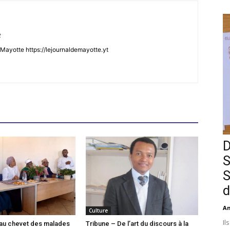
t
Mayotte https://lejournaldemayotte.yt
D
S
S
d
An
Culture
Il
l au chevet des malades
Tribune – De l’art du discours à la