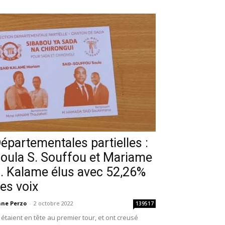
épartementales partielles :
oula S. Souffou et Mariame
. Kalame élus avec 52,26%
es voix
ne Perzo
-
2 octobre 2022
139517
s étaient en tête au premier tour, et ont creusé