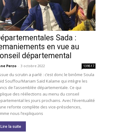
épartementales Sada :
emaniements en vue au
onseil départemental
ne Perzo
-
3 octobre 2022
139517
issue du scrutin a parlé : c’est donc le binôme Soula
ïd Souffou/Mariam Saïd Kalame qui intègre les
ncs de l’assemblée départementale. Ce qui
plique des réélections au menu du conseil
partemental les jours prochains. Avec l’éventualité
une refonte complète des vice-présidences,
mme nous l’expliquons
Lire la suite