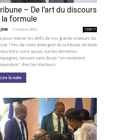
ribune – De l’art du discours
 la formule
 JDM
-
7 octobre 2022
139517
i pour relever les défis de nos grands orateurs du
ssé ? Peu de noms émergent de la tribune de Madi
dou N'tro, voire aucun, sur les dernières
mpagnes, laissant sans doute "un sentiment
imposture" chez les électeurs
Lire la suite