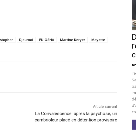
D
istopher
Djoumoi
EU-OSHA
Martine Keryer
Mayotte
r
c
An
L’
Sa
ba
im
dé
d’
Article suivant
co
e
La Convalescence: après la psychose, un
cambrioleur placé en détention provisoire