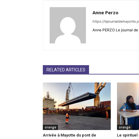
Anne Perzo
https://lejournaldemayotte.y
Anne PERZO Le journal de 
RELATED ARTICLES
orange
orange
Arrivée à Mayotte du pont de
Le spiritue