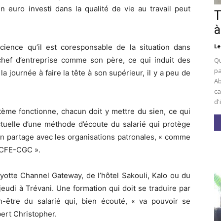
n euro investi dans la qualité de vie au travail peut
T
à
Le
science qu’il est coresponsable de la situation dans
e chef d’entreprise comme son père, ce qui induit des
Qu
pa
la journée à faire la tête à son supérieur, il y a peu de
Ab
ca
d'
tème fonctionne, chacun doit y mettre du sien, ce qui
ctuelle d’une méthode d’écoute du salarié qui protège
 un partage avec les organisations patronales, « comme
a CFE-CGC ».
ayotte Channel Gateway, de l’hôtel Sakouli, Kalo ou du
jeudi à Trévani. Une formation qui doit se traduire par
n-être du salarié qui, bien écouté, « va pouvoir se
bert Christopher.