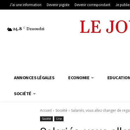
J’ai une information
Devenir pigiste
Devenir correspondant
Je publi
LE J
24.8
C
Dzaoudzi
ANNONCES LÉGALES
ECONOMIE
EDUCATIO
SOCIÉTÉ
Accueil
Société
Salariés, vous allez changer de rega
Société
Une