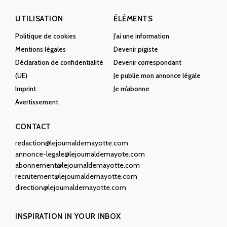
UTILISATION
ÉLÉMENTS
Politique de cookies
J’ai une information
Mentions légales
Devenir pigiste
Déclaration de confidentialité
Devenir correspondant
(UE)
Je publie mon annonce légale
Imprint
Je m’abonne
Avertissement
CONTACT
redaction@lejournaldemayotte.com
annonce-legale@lejournaldemayote.com
abonnement@lejournaldemayotte.com
recrutement@lejournaldemayotte.com
direction@lejournaldemayotte.com
INSPIRATION IN YOUR INBOX