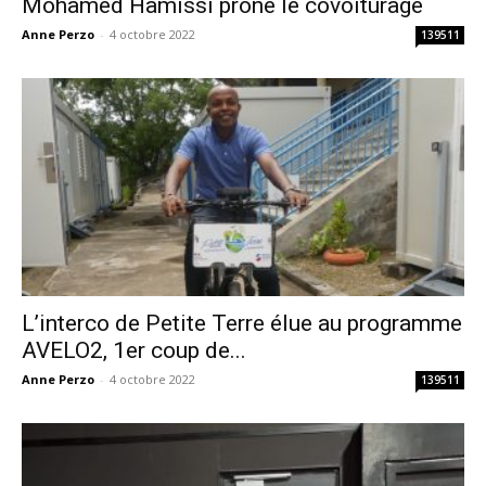
Mohamed Hamissi prône le covoiturage
Anne Perzo
-
4 octobre 2022
139511
L’interco de Petite Terre élue au programme
AVELO2, 1er coup de...
Anne Perzo
-
4 octobre 2022
139511