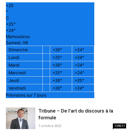
+
25
°
C
+
25°
+
24°
Mamoudzou
Samedi, 08
Dimanche
+
26°
+
24°
Lundi
+
25°
+
24°
Mardi
+
26°
+
24°
Mercredi
+
25°
+
24°
Jeudi
+
26°
+
25°
Vendredi
+
26°
+
24°
Prévisions sur 7 jours
Tribune – De l’art du discours à la
formule
7 octobre 2022
139511