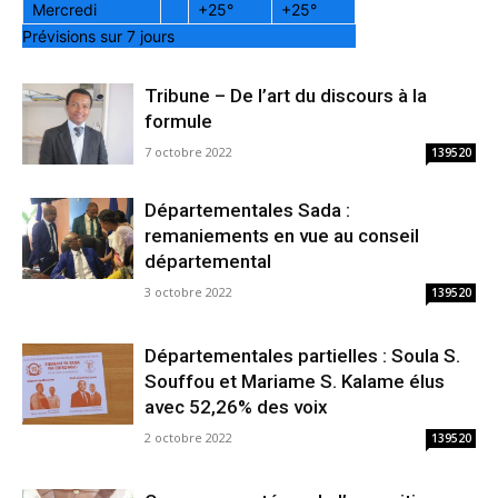
Mercredi
+
25°
+
25°
Prévisions sur 7 jours
Tribune – De l’art du discours à la
formule
7 octobre 2022
139520
Départementales Sada :
remaniements en vue au conseil
départemental
3 octobre 2022
139520
Départementales partielles : Soula S.
Souffou et Mariame S. Kalame élus
avec 52,26% des voix
2 octobre 2022
139520