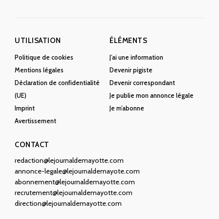
UTILISATION
ÉLÉMENTS
Politique de cookies
J’ai une information
Mentions légales
Devenir pigiste
Déclaration de confidentialité
Devenir correspondant
(UE)
Je publie mon annonce légale
Imprint
Je m’abonne
Avertissement
CONTACT
redaction@lejournaldemayotte.com
annonce-legale@lejournaldemayote.com
abonnement@lejournaldemayotte.com
recrutement@lejournaldemayotte.com
direction@lejournaldemayotte.com