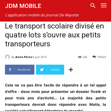
JDM MOBILE
L'application mobile du Journal De Mayotte
Le transport scolaire divisé en
quatre lots s’ouvre aux petits
transporteurs
By
Anne Perzo
8 juin 2015
242
139522
Facebook
Twitter
Cela ne va pas être facile de répondre à un tel appel
d’offre : deux mois pour présenter un dossier ficelé et
pour trois ans d’activité… La majorité des petits
transporteurs devrait donc répondre avec Matis, la
société actuellement détentrice du marché.