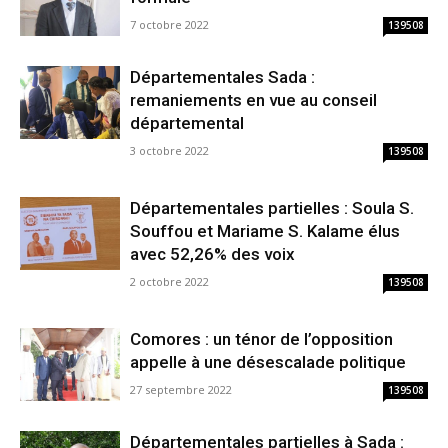
7 octobre 2022
139508
Départementales Sada :
remaniements en vue au conseil
départemental
3 octobre 2022
139508
Départementales partielles : Soula S.
Souffou et Mariame S. Kalame élus
avec 52,26% des voix
2 octobre 2022
139508
Comores : un ténor de l’opposition
appelle à une désescalade politique
27 septembre 2022
139508
Départementales partielles à Sada :