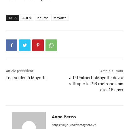
TAGS
AOFM
hourst
Mayotte
Article précédent
Article suivant
Les soldes à Mayotte
J-P. Philibert :«Mayotte devra
rattraper le PIB métropolitain
d’ici 15 ans»
Anne Perzo
https://lejournaldemayotte.yt