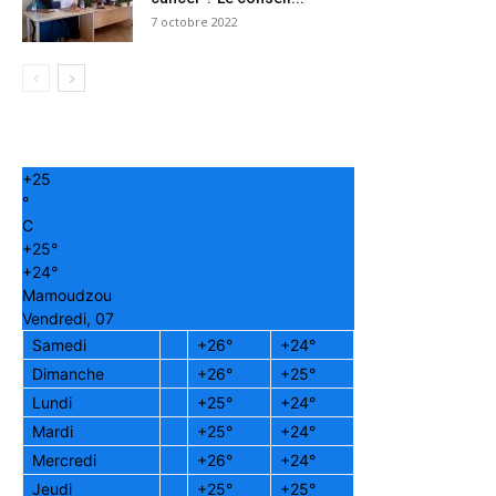
7 octobre 2022
+
25
°
C
+
25°
+
24°
Mamoudzou
Vendredi, 07
Samedi
+
26°
+
24°
Dimanche
+
26°
+
25°
Lundi
+
25°
+
24°
Mardi
+
25°
+
24°
Mercredi
+
26°
+
24°
Jeudi
+
25°
+
25°