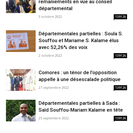
remaniements en vue au conseil
départemental
3 octobre 2022
139126
Départementales partielles : Soula S.
Souffou et Mariame S. Kalame élus
avec 52,26% des voix
2 octobre 2022
139126
Comores : un ténor de l’opposition
appelle à une désescalade politique
27 septembre 2022
139126
Départementales partielles à Sada :
Saïd Souffou-Mariam Kalame en tête
25 septembre 2022
139126