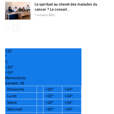
Le spirituel au chevet des malades du
cancer ? Le conseil...
7 octobre 2022
+
25
°
C
+
25°
+
24°
Mamoudzou
Samedi, 08
Dimanche
+
26°
+
24°
Lundi
+
25°
+
24°
Mardi
+
26°
+
24°
Mercredi
+
26°
+
24°