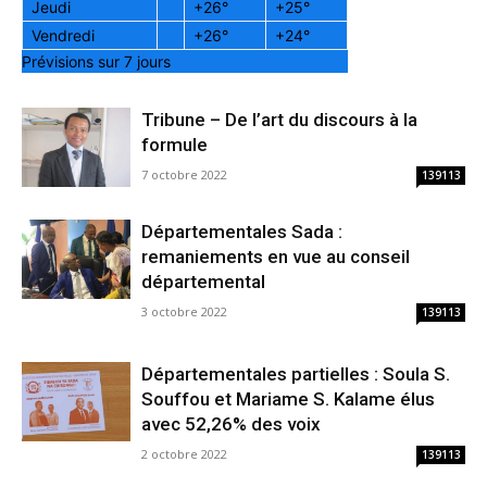
Jeudi
+
26°
+
25°
Vendredi
+
26°
+
24°
Prévisions sur 7 jours
Tribune – De l’art du discours à la
formule
7 octobre 2022
139113
Départementales Sada :
remaniements en vue au conseil
départemental
3 octobre 2022
139113
Départementales partielles : Soula S.
Souffou et Mariame S. Kalame élus
avec 52,26% des voix
2 octobre 2022
139113