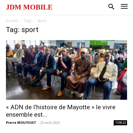
JDM MOBILE
Accueil
Tags
Sport
Tag: sport
« ADN de l’histoire de Mayotte » le vivre
ensemble est...
Pierre MOUYSSET
-
22 août 2022
139522