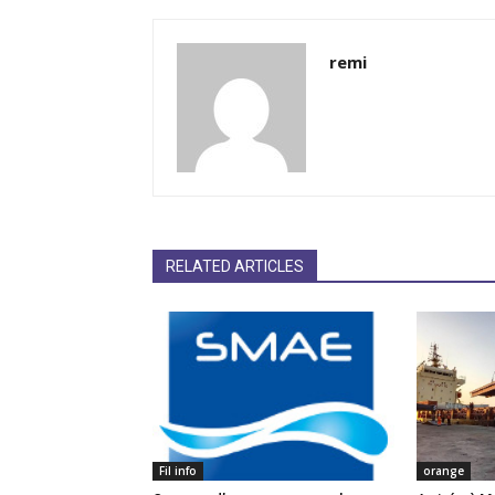
remi
RELATED ARTICLES
Fil info
orange