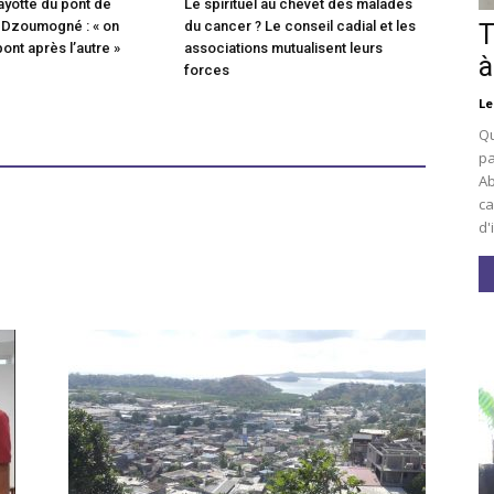
ayotte du pont de
Le spirituel au chevet des malades
 Dzoumogné : « on
du cancer ? Le conseil cadial et les
T
pont après l’autre »
associations mutualisent leurs
à
forces
Le
Qu
pa
Ab
ca
d'