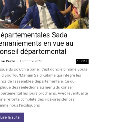
épartementales Sada :
emaniements en vue au
onseil départemental
ne Perzo
-
3 octobre 2022
139118
issue du scrutin a parlé : c’est donc le binôme Soula
ïd Souffou/Mariam Saïd Kalame qui intègre les
ncs de l’assemblée départementale. Ce qui
plique des réélections au menu du conseil
partemental les jours prochains. Avec l’éventualité
une refonte complète des vice-présidences,
mme nous l’expliquons
Lire la suite