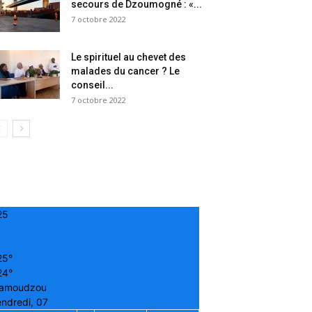
secours de Dzoumogné : «...
7 octobre 2022
Le spirituel au chevet des
malades du cancer ? Le
conseil...
7 octobre 2022
25
25°
24°
amoudzou
ndredi, 07