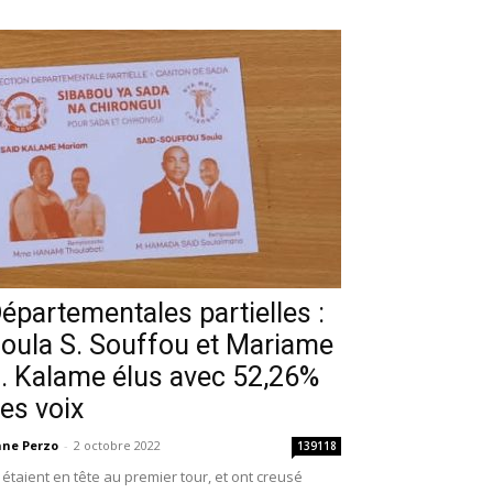
épartementales partielles :
oula S. Souffou et Mariame
. Kalame élus avec 52,26%
es voix
ne Perzo
-
2 octobre 2022
139118
s étaient en tête au premier tour, et ont creusé