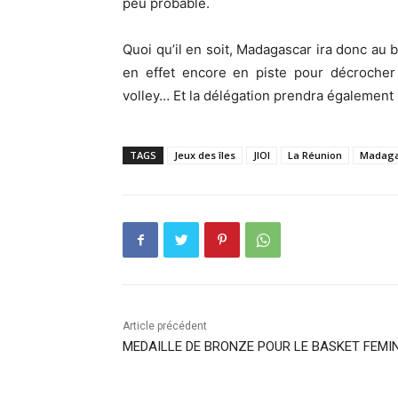
peu probable.
Quoi qu’il en soit, Madagascar ira donc au b
en effet encore en piste pour décrocher 
volley… Et la délégation prendra également 
TAGS
Jeux des îles
JIOI
La Réunion
Madaga
Article précédent
MEDAILLE DE BRONZE POUR LE BASKET FEMI