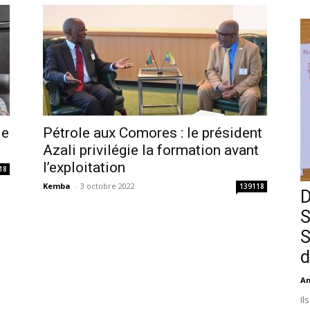
le
Pétrole aux Comores : le président
Azali privilégie la formation avant
l’exploitation
18
Kemba
-
3 octobre 2022
139118
D
S
S
d
An
Il