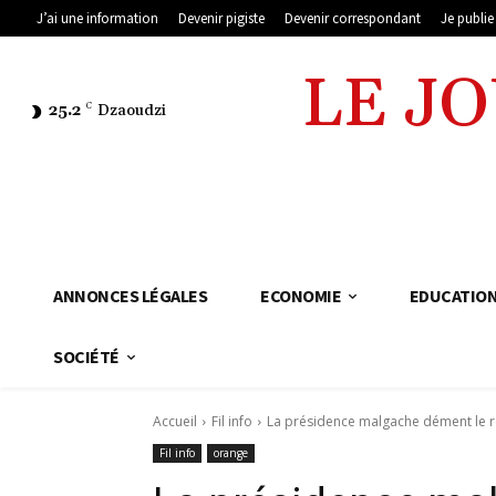
J’ai une information
Devenir pigiste
Devenir correspondant
Je publi
LE J
25.2
C
Dzaoudzi
ANNONCES LÉGALES
ECONOMIE
EDUCATIO
SOCIÉTÉ
Accueil
Fil info
La présidence malgache dément le re
Fil info
orange