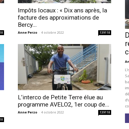
Impôts locaux : « Dix ans après, la
facture des approximations de
Bercy...
Anne Perzo
-
4 octobre 2022
18
139118
D
r
c
An
L’
Sa
ba
im
dé
L’interco de Petite Terre élue au
d’
i
programme AVELO2, 1er coup de...
co
Anne Perzo
-
4 octobre 2022
139118
18