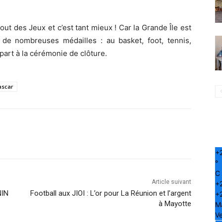
out des Jeux et c’est tant mieux ! Car la Grande Île est
de nombreuses médailles : au basket, foot, tennis,
part à la cérémonie de clôture.
scar
+
°
C
Article suivant
+
NIN
Football aux JIOI : L’or pour La Réunion et l’argent
+
à Mayotte
M
Ve