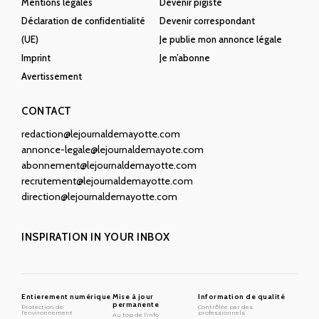
Mentions légales
Devenir pigiste
Déclaration de confidentialité
Devenir correspondant
(UE)
Je publie mon annonce légale
Imprint
Je m’abonne
Avertissement
CONTACT
redaction@lejournaldemayotte.com
annonce-legale@lejournaldemayote.com
abonnement@lejournaldemayotte.com
recrutement@lejournaldemayotte.com
direction@lejournaldemayotte.com
INSPIRATION IN YOUR INBOX
Entierement numérique
Mise à jour
Information de qualité
permanente
Protection de
Contrôlée par des
l'environnement
professionnels
Au top de l'info