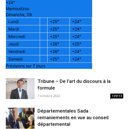
+
24°
Mamoudzou
Dimanche, 09
Lundi
+
25°
+
24°
Mardi
+
25°
+
24°
Mercredi
+
25°
+
24°
Jeudi
+
26°
+
25°
Vendredi
+
26°
+
24°
Samedi
+
25°
+
24°
Prévisions sur 7 jours
Tribune – De l’art du discours à la
formule
7 octobre 2022
139113
Départementales Sada :
remaniements en vue au conseil
départemental