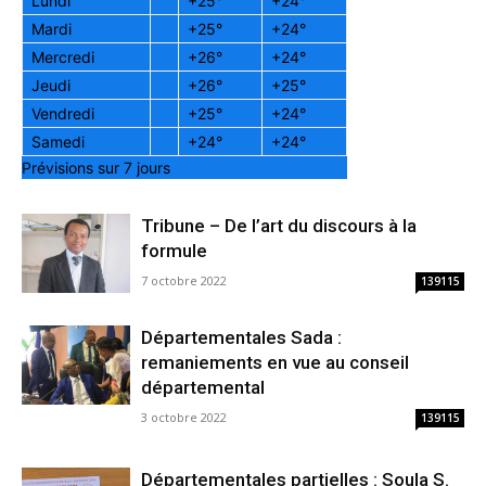
Lundi
+
25°
+
24°
Mardi
+
25°
+
24°
Mercredi
+
26°
+
24°
Jeudi
+
26°
+
25°
Vendredi
+
25°
+
24°
Samedi
+
24°
+
24°
Prévisions sur 7 jours
Tribune – De l’art du discours à la
formule
7 octobre 2022
139115
Départementales Sada :
remaniements en vue au conseil
départemental
3 octobre 2022
139115
Départementales partielles : Soula S.