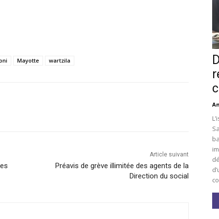
D
oni
Mayotte
wartzila
r
c
An
L’
Sa
ba
im
Article suivant
dé
res
Préavis de grève illimitée des agents de la
d’
Direction du social
co