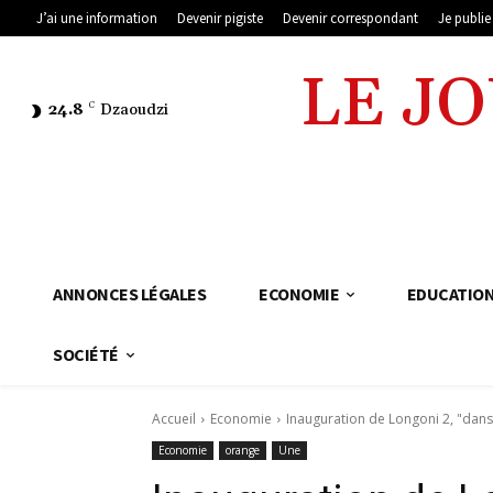
J’ai une information
Devenir pigiste
Devenir correspondant
Je publi
LE J
24.8
C
Dzaoudzi
ANNONCES LÉGALES
ECONOMIE
EDUCATIO
SOCIÉTÉ
Accueil
Economie
Inauguration de Longoni 2, "dan
Economie
orange
Une