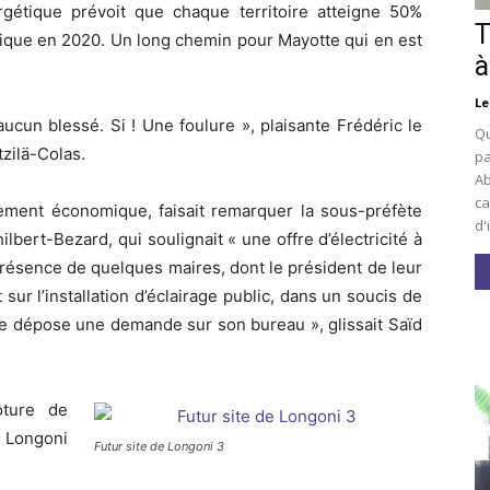
ergétique prévoit que chaque territoire atteigne 50%
T
tique en 2020. Un long chemin pour Mayotte qui en est
à
Le
ucun blessé. Si ! Une foulure », plaisante Frédéric le
Qu
zilä-Colas.
pa
Ab
ca
pement économique, faisait remarquer la sous-préfète
d'
ilbert-Bezard, qui soulignait « une offre d’électricité à
a présence de quelques maires, dont le président de leur
 sur l’installation d’éclairage public, dans un soucis de
je dépose une demande sur son bureau », glissait Saïd
ôture de
a Longoni
Futur site de Longoni 3