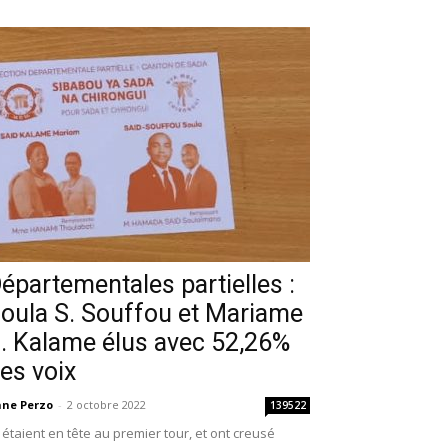
épartementales partielles :
oula S. Souffou et Mariame
. Kalame élus avec 52,26%
es voix
ne Perzo
-
2 octobre 2022
139522
s étaient en tête au premier tour, et ont creusé