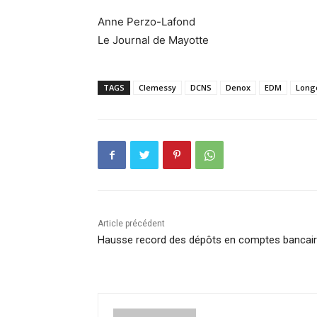
Anne Perzo-Lafond
Le Journal de Mayotte
TAGS
Clemessy
DCNS
Denox
EDM
Long
Article précédent
Hausse record des dépôts en comptes bancai