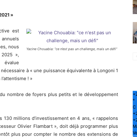
 2021 »
tive est
annuels
ées, nous
Yacine Chouabia: “ce n’est pas un challenge, mais un défi”
 2025 »,
 évalue
n nécessaire à « une puissance équivalente à Longoni 1
l’attentisme ! »
+
nt du nombre de foyers plus petits et le développement
°
C
+
es 130 millions d’investissement en 4 ans, « rappelons
+
esseur Olivier Flambart », doit déjà programmer plus
M
Ve
bientôt plus pour compter le nombre des extensions de