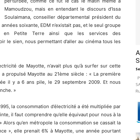
perturbée, comme ce fut le cas le matin même à
Mamoudzou, mais en entendant le discours d’Issa
Soulaimana, conseiller départemental président du
 années soixante, EDM n’existait pas, et le seul groupe
TF en Petite Terre ainsi que les services des
ir le sien, nous permettant d’aller au cinéma tous les
A
S
ctricité de Mayotte, n’avait plus qu’à surfer sur cette
Se
s, a propulsé Mayotte au 21ème siècle : « La première
Pa
vrée il y a 6 ans pile, le 29 septembre 2009. Et nous
SA
anche. »
Ru
 1995, la consommation d’électricité a été multipliée par
nte, il faut comprendre qu’elle équivaut pour nous à la
 » Alors qu’en métropole la consommation se cassait la
nce », elle prenait 6% à Mayotte, une année pourtant