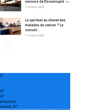
secours de Dzoumogné : «...
7 octobre 2022
Le spirituel au chevet des
malades du cancer ? Le
conseil...
7 octobre 2022
25
25°
24°
amoudzou
ndredi, 07