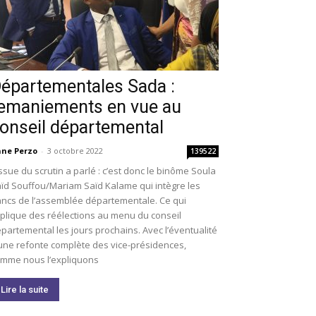
épartementales Sada :
emaniements en vue au
onseil départemental
ne Perzo
-
3 octobre 2022
139522
issue du scrutin a parlé : c’est donc le binôme Soula
ïd Souffou/Mariam Saïd Kalame qui intègre les
ncs de l’assemblée départementale. Ce qui
plique des réélections au menu du conseil
partemental les jours prochains. Avec l’éventualité
une refonte complète des vice-présidences,
mme nous l’expliquons
Lire la suite