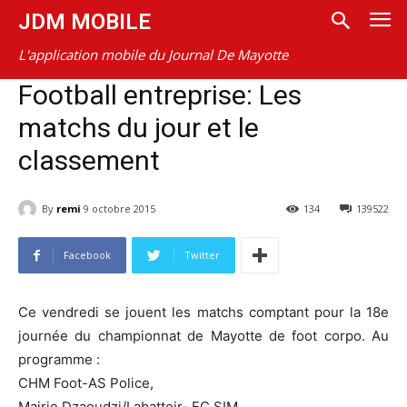
JDM MOBILE
L'application mobile du Journal De Mayotte
Football entreprise: Les
matchs du jour et le
classement
By
remi
9 octobre 2015
134
139522
Facebook
Twitter
Ce vendredi se jouent les matchs comptant pour la 18e
journée du championnat de Mayotte de foot corpo. Au
programme :
CHM Foot-AS Police,
Mairie Dzaoudzi/Labattoir- EC SIM,