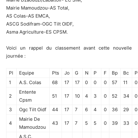
Mairie Mamoudzou-AS Total,
AS Colas-AS EMCA,
ASCG Sodifram-OGC Tilt OIDF,
Asma Agriculture-ES CPSM.
Voici un rappel du classement avant cette nouvelle
journée :
Pl
Equipe
Pts
Jo
G
N
P
F
Bp
Bc
P
1
A.S. Colas
68
17
17
0
0
0
57
11
0
Entente
2
51
17
10
4
3
0
52
34
0
Cpsm
3
Ogc Tilt Oidf
44
17
7
6
4
0
36
29
0
Mairie De
4
43
17
7
5
5
0
39
33
0
Mamoudzou
A.S.C.