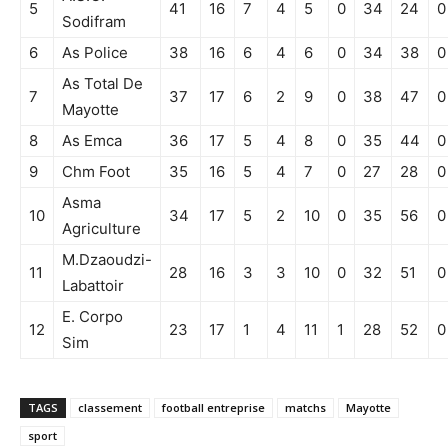
5
41
16
7
4
5
0
34
24
0
Sodifram
6
As Police
38
16
6
4
6
0
34
38
0
As Total De
7
37
17
6
2
9
0
38
47
0
Mayotte
8
As Emca
36
17
5
4
8
0
35
44
0
9
Chm Foot
35
16
5
4
7
0
27
28
0
Asma
10
34
17
5
2
10
0
35
56
0
Agriculture
M.Dzaoudzi-
11
28
16
3
3
10
0
32
51
0
Labattoir
E. Corpo
12
23
17
1
4
11
1
28
52
0
Sim
TAGS
classement
football entreprise
matchs
Mayotte
sport