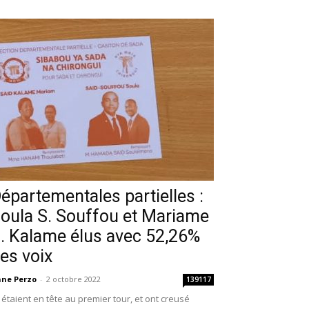
épartementales partielles :
oula S. Souffou et Mariame
. Kalame élus avec 52,26%
es voix
ne Perzo
-
2 octobre 2022
139117
s étaient en tête au premier tour, et ont creusé