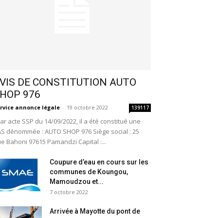
VIS DE CONSTITUTION AUTO
HOP 976
rvice annonce légale
-
19 octobre 2022
139117
r acte SSP du 14/09/2022, il a été constitué une
S dénommée : AUTO SHOP 976 Siège social : 25
e Bahoni 97615 Pamandzi Capital :...
Coupure d’eau en cours sur les
communes de Koungou,
Mamoudzou et...
7 octobre 2022
Arrivée à Mayotte du pont de