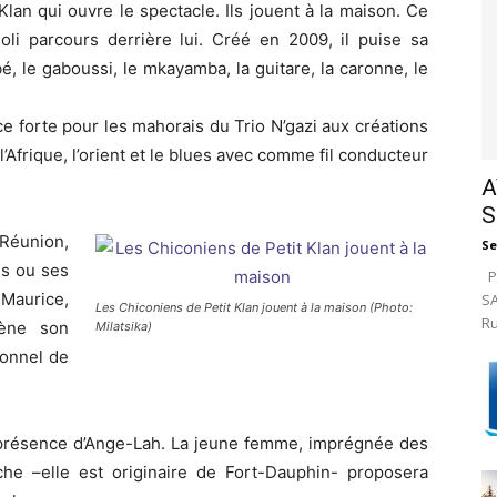
Klan qui ouvre le spectacle. Ils jouent à la maison. Ce
li parcours derrière lui. Créé en 2009, il puise sa
, le gaboussi, le mkayamba, la guitare, la caronne, le
ce forte pour les mahorais du Trio N’gazi aux créations
Afrique, l’orient et le blues avec comme fil conducteur
A
S
 Réunion,
Se
es ou ses
Pa
 Maurice,
SA
Les Chiconiens de Petit Klan jouent à la maison (Photo:
Ru
ène son
Milatsika)
ionnel de
a présence d’Ange-Lah. La jeune femme, imprégnée des
he –elle est originaire de Fort-Dauphin- proposera