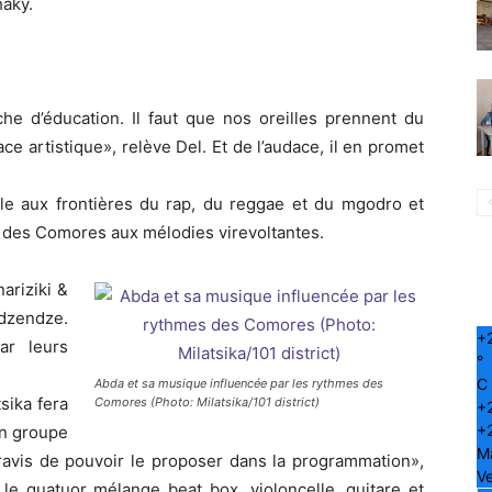
haky.
 d’éducation. Il faut que nos oreilles prennent du
ace artistique», relève Del. Et de l’audace, il en promet
e aux frontières du rap, du reggae et du mgodro et
s des Comores aux mélodies virevoltantes.
ariziki &
dzendze.
+
ar leurs
°
C
Abda et sa musique influencée par les rythmes des
sika fera
Comores (Photo: Milatsika/101 district)
+
+
un groupe
M
ravis de pouvoir le proposer dans la programmation»,
Ve
 le quatuor mélange beat box, violoncelle, guitare et