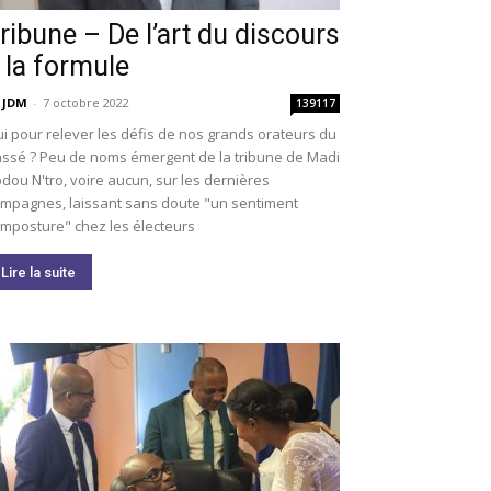
ribune – De l’art du discours
 la formule
 JDM
-
7 octobre 2022
139117
i pour relever les défis de nos grands orateurs du
ssé ? Peu de noms émergent de la tribune de Madi
dou N'tro, voire aucun, sur les dernières
mpagnes, laissant sans doute "un sentiment
imposture" chez les électeurs
Lire la suite