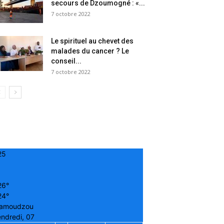
secours de Dzoumogné : «...
7 octobre 2022
Le spirituel au chevet des
malades du cancer ? Le
conseil...
7 octobre 2022
25
26°
24°
amoudzou
ndredi, 07