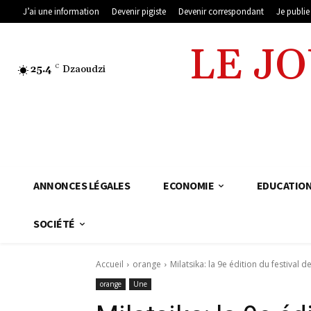
J’ai une information
Devenir pigiste
Devenir correspondant
Je publi
LE J
25.4
C
Dzaoudzi
ANNONCES LÉGALES
ECONOMIE
EDUCATIO
SOCIÉTÉ
Accueil
orange
Milatsika: la 9e édition du festival
orange
Une