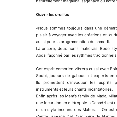
naturellement magaliba, sagenake ou katre
Ouvrir les oreilles
«Nous sommes toujours dans une démarche
plaisir à voyager avec les créations et l’aud
aussi pour la programmation du samedi.
Là encore, deux noms mahorais, Bodo styl
Abda, façonné par les rythmes traditionnel
Cet esprit comorien vibrera aussi avec Boin
Soubi, joueurs de gabousi et experts en 
Ils promettent d’invoquer les esprits p
instruments et leurs chants incantatoires.
Enfin après les Mem’s family de Mada, Milat
une incursion en métropole. «Cabadzi est 
et un style inconnu des Mahorais. On est 
s’enthousiasme Del. Originaire de Nantes,