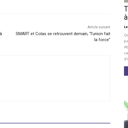
T
à
Le
Article suivant
 à
SMART et Colas se retrouvent demain, “l’union fait
Qu
la force”
pa
Ab
ca
d'