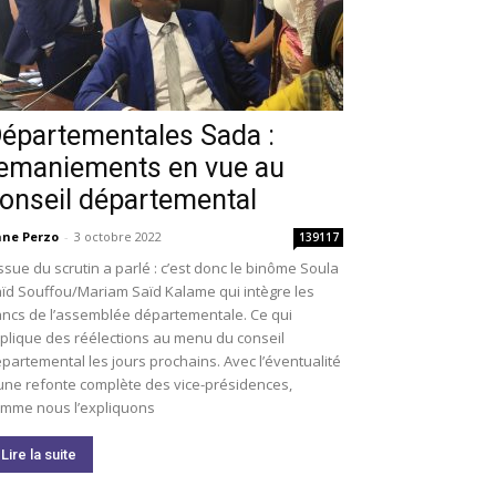
épartementales Sada :
emaniements en vue au
onseil départemental
ne Perzo
-
3 octobre 2022
139117
issue du scrutin a parlé : c’est donc le binôme Soula
ïd Souffou/Mariam Saïd Kalame qui intègre les
ncs de l’assemblée départementale. Ce qui
plique des réélections au menu du conseil
partemental les jours prochains. Avec l’éventualité
une refonte complète des vice-présidences,
mme nous l’expliquons
Lire la suite