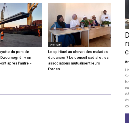
D
r
orange
c
ayotte du pont de
Le spirituel au chevet des malades
 Dzoumogné : « on
du cancer ? Le conseil cadial et les
An
pont après l’autre »
associations mutualisent leurs
forces
L’
Sa
ba
im
dé
d’
co