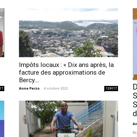
Impôts locaux : « Dix ans après, la
facture des approximations de
Bercy...
D
Anne Perzo
-
4 octobre 2022
17
139117
S
S
d
An
Il