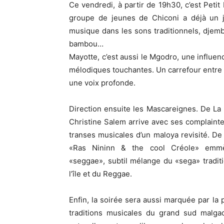
Ce vendredi, à partir de 19h30, c’est Petit 
groupe de jeunes de Chiconi a déjà un jo
musique dans les sons traditionnels, djembé
bambou…
Mayotte, c’est aussi le Mgodro, une influen
mélodiques touchantes. Un carrefour entre l’
une voix profonde.
Direction ensuite les Mascareignes. De La
Christine Salem arrive avec ses complaint
transes musicales d’un maloya revisité. De
«Ras Nininn & the cool Créole» emm
«seggae», subtil mélange du «sega» tradit
l’île et du Reggae.
Enfin, la soirée sera aussi marquée par l
traditions musicales du grand sud malgac