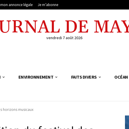
e mon annonce légale
Je m’abonne
OURNAL DE MA
vendredi 7 août 2026
N
ENVIRONNEMENT
FAITS DIVERS
OCÉAN 
 des horizons musicaux