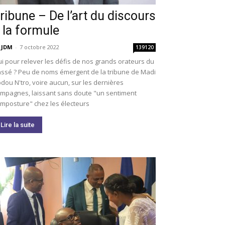
ribune – De l’art du discours
 la formule
 JDM
-
7 octobre 2022
139120
i pour relever les défis de nos grands orateurs du
ssé ? Peu de noms émergent de la tribune de Madi
dou N'tro, voire aucun, sur les dernières
mpagnes, laissant sans doute "un sentiment
imposture" chez les électeurs
Lire la suite