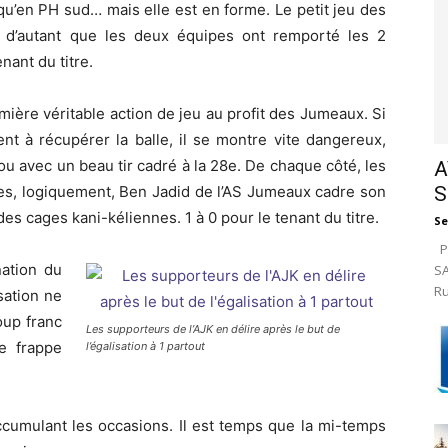
 qu’en PH sud… mais elle est en forme. Le petit jeu des
tre d’autant que les deux équipes ont remporté les 2
nant du titre.
remière véritable action de jeu au profit des Jumeaux. Si
ent à récupérer la balle, il se montre vite dangereux,
u avec un beau tir cadré à la 28e. De chaque côté, les
A
S
utes, logiquement, Ben Jadid de l’AS Jumeaux cadre son
d des cages kani-kéliennes. 1 à 0 pour le tenant du titre.
Se
Pa
nation du
SA
Ru
sation ne
oup franc
Les supporteurs de l’AJK en délire après le but de
e frappe
l’égalisation à 1 partout
accumulant les occasions. Il est temps que la mi-temps