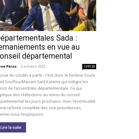
épartementales Sada :
emaniements en vue au
onseil départemental
ne Perzo
-
3 octobre 2022
139120
issue du scrutin a parlé : c’est donc le binôme Soula
ïd Souffou/Mariam Saïd Kalame qui intègre les
ncs de l’assemblée départementale. Ce qui
plique des réélections au menu du conseil
partemental les jours prochains. Avec l’éventualité
une refonte complète des vice-présidences,
mme nous l’expliquons
Lire la suite