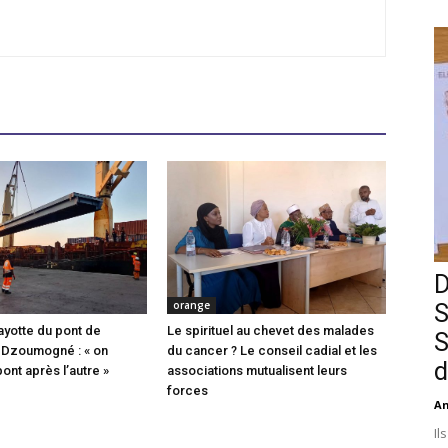
D
orange
S
ayotte du pont de
Le spirituel au chevet des malades
S
 Dzoumogné : « on
du cancer ? Le conseil cadial et les
d
pont après l’autre »
associations mutualisent leurs
forces
An
Il