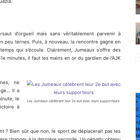
uazia.
rsaut d’orgueil mais sans véritablement parvenir à
un peu ternes. Puis, à nouveau, la rencontre gagne en
e temps qui s’écoule. Clairement, Jumeaux s’offre des
51e minutes, il faut les mains en or du gardien de l’AJK
unes, ne
ège… Il a
+
inute, le
Les Jumeaux célèbrent leur 2e but avec leurs supporteurs
°
ictoire à
C
+
+
M
 ? Bien sûr que non, le sport de déplacerait pas les
Ve
 faire changer à la dernière seconde. Un pénalty obtenu