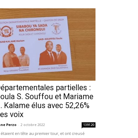
épartementales partielles :
oula S. Souffou et Mariame
. Kalame élus avec 52,26%
es voix
ne Perzo
-
2 octobre 2022
139120
s étaient en tête au premier tour, et ont creusé