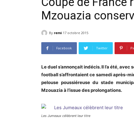
Coupe de France ré
Mzouazia conserve
By
remi
17 octobre 2015
Facebook
Twitter
Pi
Le duel s’annonçait indécis. Il l’a été, av
football s’affrontaient ce samedi après-mid
pelouse poussiéreuse du stade munici
Mzouazia à l’issue des prolongations.
Les Jumeaux célèbrent leur titre