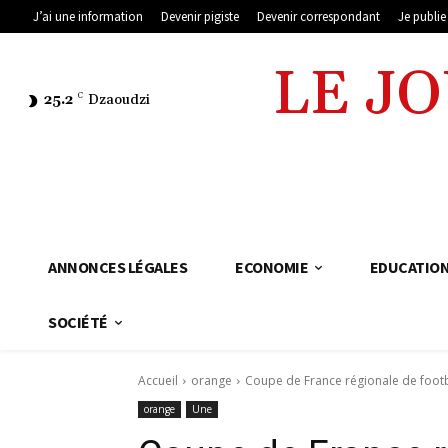
J’ai une information
Devenir pigiste
Devenir correspondant
Je publi
LE J
25.2
C
Dzaoudzi
ANNONCES LÉGALES
ECONOMIE
EDUCATIO
SOCIÉTÉ
Accueil
orange
Coupe de France régionale de footb
orange
Une