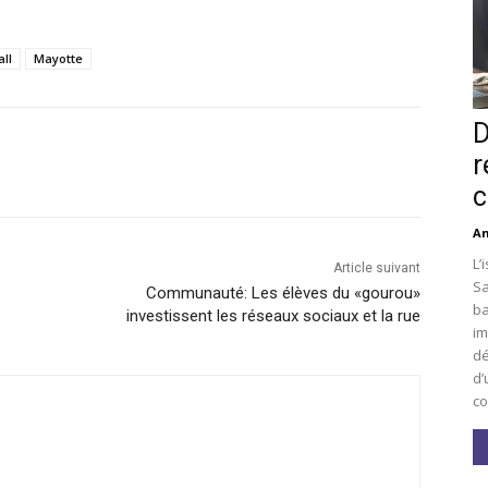
all
Mayotte
D
r
c
An
L’
Article suivant
Sa
Communauté: Les élèves du «gourou»
ba
investissent les réseaux sociaux et la rue
im
dé
d’
co