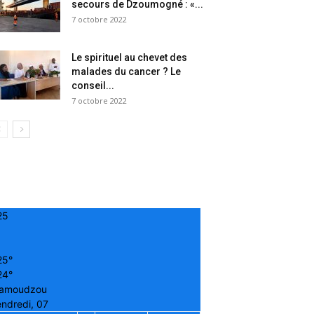
secours de Dzoumogné : «...
7 octobre 2022
Le spirituel au chevet des
malades du cancer ? Le
conseil...
7 octobre 2022
25
25°
24°
amoudzou
ndredi, 07