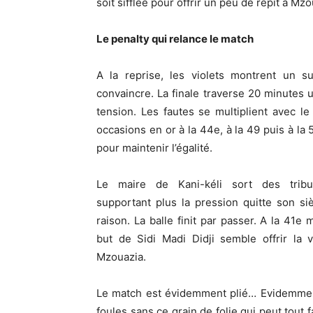
soit sifflée pour offrir un peu de répit à Mzo
Le penalty qui relance le match
A la reprise, les violets montrent un su
convaincre. La finale traverse 20 minutes 
tension. Les fautes se multiplient avec l
occasions en or à la 44e, à la 49 puis à la 
pour maintenir l’égalité.
Le maire de Kani-kéli sort des trib
supportant plus la pression quitte son si
raison. La balle finit par passer. A la 41e m
but de Sidi Madi Didji semble offrir la v
Mzouazia.
Le match est évidemment plié… Evidemment
foules sans ce grain de folie qui peut tout