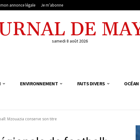
e mon annonce légale
Je m’abonne
OURNAL DE MA
samedi 8 août 2026
N
ENVIRONNEMENT
FAITS DIVERS
OCÉAN 
all: Mzouazia conserve son titre