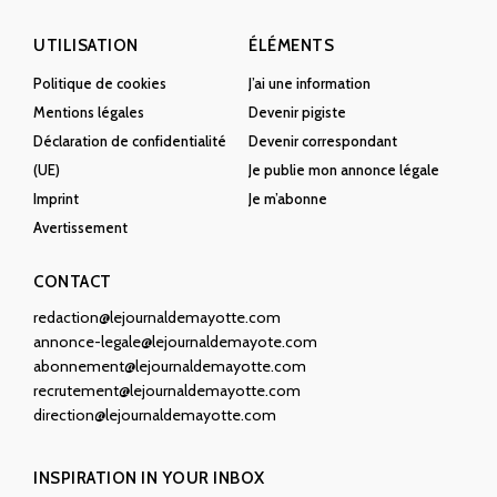
UTILISATION
ÉLÉMENTS
Politique de cookies
J’ai une information
Mentions légales
Devenir pigiste
Déclaration de confidentialité
Devenir correspondant
(UE)
Je publie mon annonce légale
Imprint
Je m’abonne
Avertissement
CONTACT
redaction@lejournaldemayotte.com
annonce-legale@lejournaldemayote.com
abonnement@lejournaldemayotte.com
recrutement@lejournaldemayotte.com
direction@lejournaldemayotte.com
INSPIRATION IN YOUR INBOX