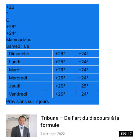
+
26
°
C
+
26°
+
24°
Mamoudzou
Samedi, 08
Dimanche
+
26°
+
24°
Lundi
+
25°
+
24°
Mardi
+
26°
+
24°
Mercredi
+
25°
+
24°
Jeudi
+
26°
+
25°
Vendredi
+
26°
+
24°
Prévisions sur 7 jours
Tribune – De l’art du discours à la
formule
7 octobre 2022
139117