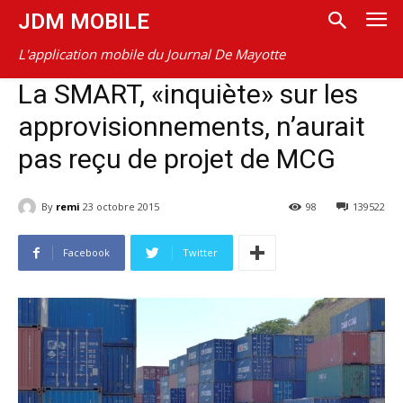
JDM MOBILE
L'application mobile du Journal De Mayotte
La SMART, «inquiète» sur les
approvisionnements, n’aurait
pas reçu de projet de MCG
By
remi
23 octobre 2015
98
139522
Facebook
Twitter