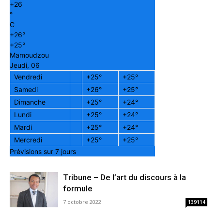
+
26
°
C
+
26°
+
25°
Mamoudzou
Jeudi, 06
Vendredi
+
25°
+
25°
Samedi
+
26°
+
25°
Dimanche
+
25°
+
24°
Lundi
+
25°
+
24°
Mardi
+
25°
+
24°
Mercredi
+
25°
+
25°
Prévisions sur 7 jours
Tribune – De l’art du discours à la
formule
7 octobre 2022
139114