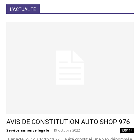
JE M'INCRIS
L'ACTUALITÉ
AVIS DE CONSTITUTION AUTO SHOP 976
Service annonce légale
-
19 octobre 2022
139114
Par acte SSP du 14/09/2022, il a été constitué une SAS dénommée