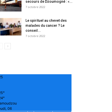
secours de Dzoumogné : «...
7 octobre 2022
Le spirituel au chevet des
malades du cancer ? Le
conseil...
7 octobre 2022
25
25°
24°
amoudzou
udi, 06