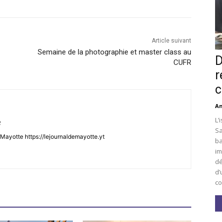
Article suivant
Semaine de la photographie et master class au
D
CUFR
r
c
An
L’
t
Sa
Mayotte https://lejournaldemayotte.yt
ba
im
dé
d’
co