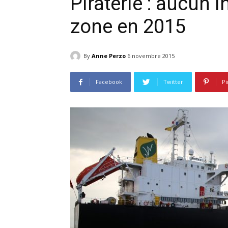
Piraterie : aucun 
zone en 2015
By
Anne Perzo
6 novembre 2015
Facebook
Twitter
Pi