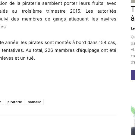
on de la piraterie semblent porter leurs fruits, avec
T
lés au troisième trimestre 2015. Les autorités
à
suivi des membres de gangs attaquant les navires
més.
Le
Qu
tte année, les pirates sont montés à bord dans 154 cas,
pa
Ab
1 tentatives. Au total, 226 membres d’équipage ont été
ca
nlevés et un tué.
d'
e
piraterie
somalie