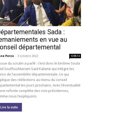
épartementales Sada :
emaniements en vue au
onseil départemental
ne Perzo
-
3 octobre 2022
139513
issue du scrutin a parlé : c’est donc le binôme Soula
ïd Souffou/Mariam Saïd Kalame qui intègre les
ncs de l’assemblée départementale. Ce qui
plique des réélections au menu du conseil
partemental les jours prochains. Avec l’éventualité
une refonte complète des vice-présidences,
mme nous l’expliquons
Lire la suite