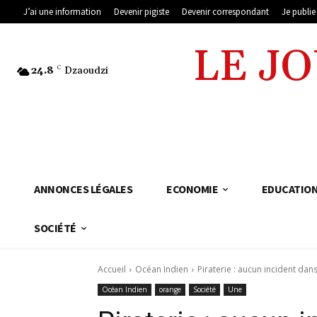
J’ai une information
Devenir pigiste
Devenir correspondant
Je publi
LE J
24.8
C
Dzaoudzi
ANNONCES LÉGALES
ECONOMIE
EDUCATIO
SOCIÉTÉ
Accueil
Océan Indien
Piraterie : aucun incident da
Océan Indien
orange
Société
Une