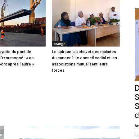
orange
ayotte du pont de
Le spirituel au chevet des malades
 Dzoumogné : « on
du cancer ? Le conseil cadial et les
pont après l’autre »
associations mutualisent leurs
forces
D
S
S
d
An
Il