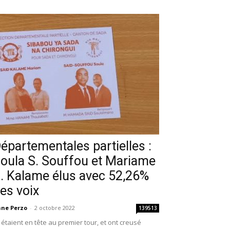
épartementales partielles :
oula S. Souffou et Mariame
. Kalame élus avec 52,26%
es voix
ne Perzo
-
2 octobre 2022
139513
s étaient en tête au premier tour, et ont creusé