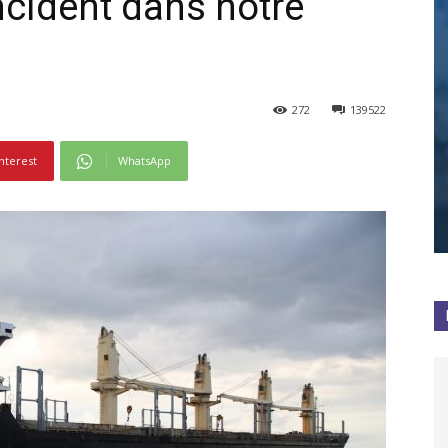
incident dans notre
272
139522
nterest
WhatsApp