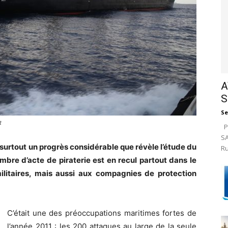
A
S
Se
t
Pa
SA
 surtout un progrès considérable que révèle l’étude du
Ru
mbre d’acte de piraterie est en recul partout dans le
 militaires, mais aussi aux compagnies de protection
C’était une des préoccupations maritimes fortes de
l’année 2011 : les 200 attaques au large de la seule