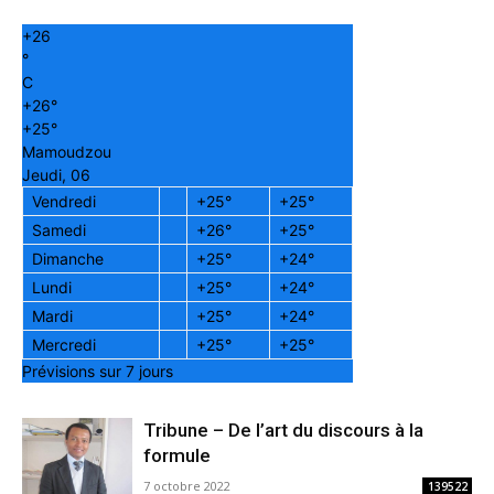
+
26
°
C
+
26°
+
25°
Mamoudzou
Jeudi, 06
Vendredi
+
25°
+
25°
Samedi
+
26°
+
25°
Dimanche
+
25°
+
24°
Lundi
+
25°
+
24°
Mardi
+
25°
+
24°
Mercredi
+
25°
+
25°
Prévisions sur 7 jours
Tribune – De l’art du discours à la
formule
7 octobre 2022
139522