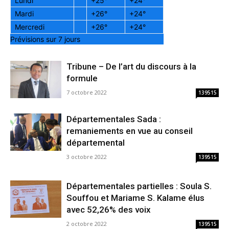
Lundi
+
25°
+
24°
Mardi
+
26°
+
24°
Mercredi
+
26°
+
24°
Prévisions sur 7 jours
Tribune – De l’art du discours à la
formule
7 octobre 2022
139515
Départementales Sada :
remaniements en vue au conseil
départemental
3 octobre 2022
139515
Départementales partielles : Soula S.
Souffou et Mariame S. Kalame élus
avec 52,26% des voix
2 octobre 2022
139515