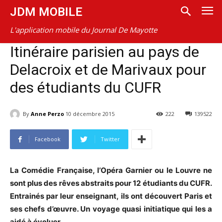
JDM MOBILE
L'application mobile du Journal De Mayotte
Itinéraire parisien au pays de
Delacroix et de Marivaux pour
des étudiants du CUFR
By
Anne Perzo
10 décembre 2015
222
139522
Facebook
Twitter
La Comédie Française, l’Opéra Garnier ou le Louvre ne
sont plus des rêves abstraits pour 12 étudiants du CUFR.
Entrainés par leur enseignant, ils ont découvert Paris et
ses chefs d’œuvre. Un voyage quasi initiatique qui les a
aidé à évoluer.