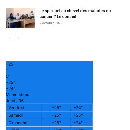
Le spirituel au chevet des malades du
cancer ? Le conseil...
7 octobre 2022
+
25
°
C
+
25°
+
24°
Mamoudzou
Jeudi, 06
Vendredi
+
25°
+
24°
Samedi
+
25°
+
25°
Dimanche
+
26°
+
24°