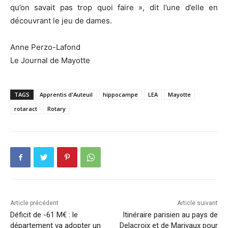
qu’on savait pas trop quoi faire », dit l’une d’elle en
découvrant le jeu de dames.
Anne Perzo-Lafond
Le Journal de Mayotte
TAGS
Apprentis d'Auteuil
hippocampe
LEA
Mayotte
rotaract
Rotary
Article précédent
Article suivant
Déficit de -61 M€ : le
Itinéraire parisien au pays de
département va adopter un
Delacroix et de Marivaux pour