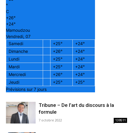
°
C
+
26°
+
24°
Mamoudzou
Vendredi, 07
Samedi
+
25°
+
24°
Dimanche
+
26°
+
24°
Lundi
+
25°
+
24°
Mardi
+
25°
+
24°
Mercredi
+
26°
+
24°
Jeudi
+
25°
+
25°
Prévisions sur 7 jours
Tribune – De l’art du discours à la
formule
7 octobre 2022
139511