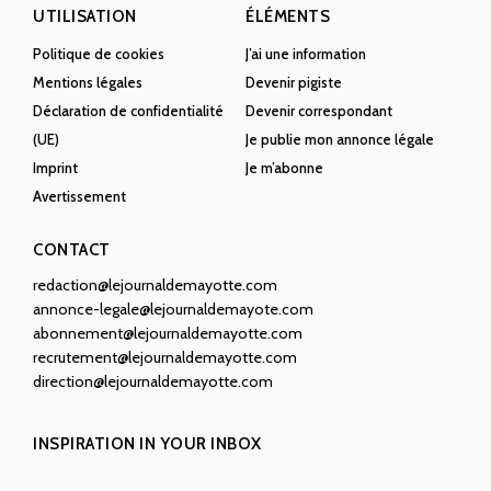
UTILISATION
ÉLÉMENTS
Politique de cookies
J’ai une information
Mentions légales
Devenir pigiste
Déclaration de confidentialité
Devenir correspondant
(UE)
Je publie mon annonce légale
Imprint
Je m’abonne
Avertissement
CONTACT
redaction@lejournaldemayotte.com
annonce-legale@lejournaldemayote.com
abonnement@lejournaldemayotte.com
recrutement@lejournaldemayotte.com
direction@lejournaldemayotte.com
INSPIRATION IN YOUR INBOX