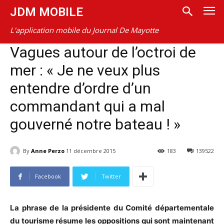
JDM MOBILE
L'application mobile du Journal De Mayotte
Vagues autour de l’octroi de
mer : « Je ne veux plus
entendre d’ordre d’un
commandant qui a mal
gouverné notre bateau ! »
By
Anne Perzo
11 décembre 2015
183
139522
Facebook
Twitter
La phrase de la présidente du Comité départementale
du tourisme résume les oppositions qui sont maintenant