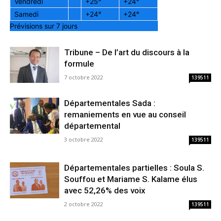
Vendredi
+
25°
+
24°
Samedi
+
24°
+
24°
Prévisions sur 7 jours
Tribune – De l’art du discours à la
formule
7 octobre 2022
139511
Départementales Sada :
remaniements en vue au conseil
départemental
3 octobre 2022
139511
Départementales partielles : Soula S.
Souffou et Mariame S. Kalame élus
avec 52,26% des voix
2 octobre 2022
139511