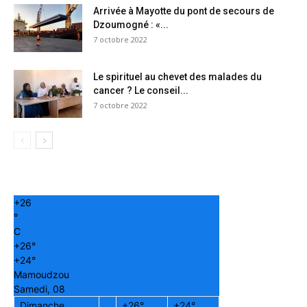
Arrivée à Mayotte du pont de secours de
Dzoumogné : «...
7 octobre 2022
Le spirituel au chevet des malades du
cancer ? Le conseil...
7 octobre 2022
+
26
°
C
+
26°
+
24°
Mamoudzou
Samedi, 08
Dimanche
+
26°
+
24°