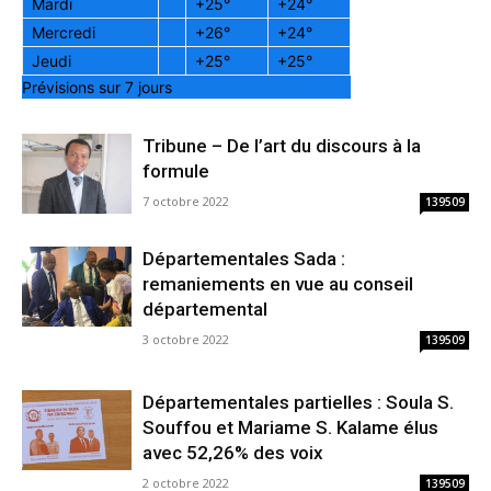
Mardi
+
25°
+
24°
Mercredi
+
26°
+
24°
Jeudi
+
25°
+
25°
Prévisions sur 7 jours
Tribune – De l’art du discours à la
formule
7 octobre 2022
139509
Départementales Sada :
remaniements en vue au conseil
départemental
3 octobre 2022
139509
Départementales partielles : Soula S.
Souffou et Mariame S. Kalame élus
avec 52,26% des voix
2 octobre 2022
139509