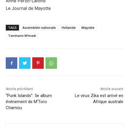
Anne Perzo-Lafond
Le Journal de Mayotte
TAGS
Assemblée nationale
Hollande
Mayotte
Tamhami M’madi
Article précédent
Article suivant
“Punk Islands”: 5e album
Le virus Zika est arrivé en
événement de M’Toro
Afrique australe
Chamou