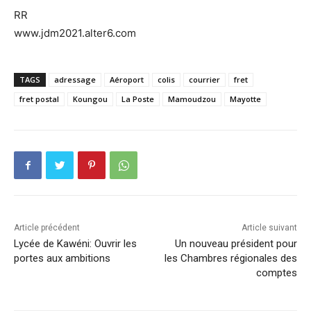
RR
www.jdm2021.alter6.com
TAGS
adressage
Aéroport
colis
courrier
fret
fret postal
Koungou
La Poste
Mamoudzou
Mayotte
Article précédent
Article suivant
Lycée de Kawéni: Ouvrir les
Un nouveau président pour
portes aux ambitions
les Chambres régionales des
comptes