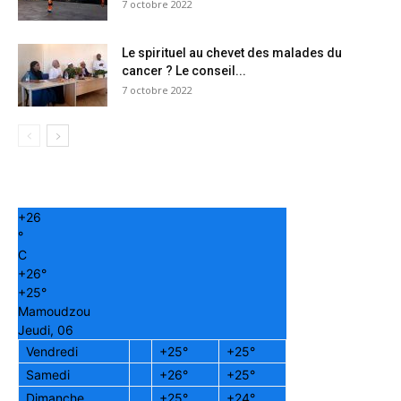
7 octobre 2022
Le spirituel au chevet des malades du
cancer ? Le conseil...
7 octobre 2022
+
26
°
C
+
26°
+
25°
Mamoudzou
Jeudi, 06
Vendredi
+
25°
+
25°
Samedi
+
26°
+
25°
Dimanche
+
25°
+
24°