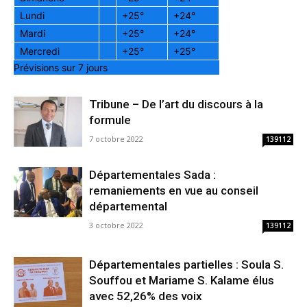
Lundi
+
25°
+
24°
Mardi
+
25°
+
24°
Mercredi
+
25°
+
25°
Prévisions sur 7 jours
Tribune – De l’art du discours à la
formule
7 octobre 2022
139112
Départementales Sada :
remaniements en vue au conseil
départemental
3 octobre 2022
139112
Départementales partielles : Soula S.
Souffou et Mariame S. Kalame élus
avec 52,26% des voix