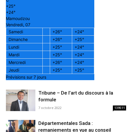
+
25°
+
24°
Mamoudzou
Vendredi, 07
Samedi
+
26°
+
24°
Dimanche
+
26°
+
25°
Lundi
+
25°
+
24°
Mardi
+
25°
+
24°
Mercredi
+
26°
+
24°
Jeudi
+
25°
+
25°
Prévisions sur 7 jours
Tribune – De l’art du discours à la
formule
7 octobre 2022
139511
Départementales Sada :
remaniements en vue au conseil