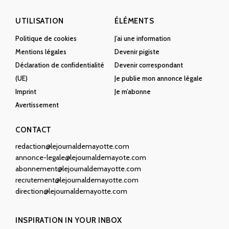
UTILISATION
ÉLÉMENTS
Politique de cookies
J’ai une information
Mentions légales
Devenir pigiste
Déclaration de confidentialité
Devenir correspondant
(UE)
Je publie mon annonce légale
Imprint
Je m’abonne
Avertissement
CONTACT
redaction@lejournaldemayotte.com
annonce-legale@lejournaldemayote.com
abonnement@lejournaldemayotte.com
recrutement@lejournaldemayotte.com
direction@lejournaldemayotte.com
INSPIRATION IN YOUR INBOX