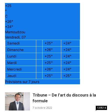
+
25
°
C
+
26°
+
24°
Mamoudzou
Vendredi, 07
Samedi
+
25°
+
24°
Dimanche
+
26°
+
24°
Lundi
+
25°
+
24°
Mardi
+
25°
+
24°
Mercredi
+
26°
+
24°
Jeudi
+
25°
+
25°
Prévisions sur 7 jours
Tribune – De l’art du discours à la
formule
7 octobre 2022
139514