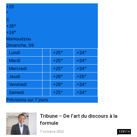
+
25
°
C
+
26°
+
24°
Mamoudzou
Dimanche, 09
Lundi
+
25°
+
24°
Mardi
+
25°
+
24°
Mercredi
+
25°
+
24°
Jeudi
+
26°
+
25°
Vendredi
+
26°
+
24°
Samedi
+
25°
+
24°
Prévisions sur 7 jours
Tribune – De l’art du discours à la
formule
7 octobre 2022
139114