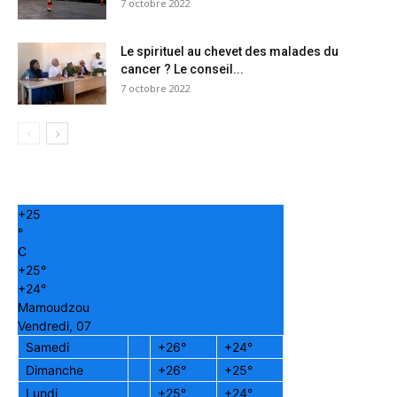
7 octobre 2022
Le spirituel au chevet des malades du
cancer ? Le conseil...
7 octobre 2022
+
25
°
C
+
25°
+
24°
Mamoudzou
Vendredi, 07
Samedi
+
26°
+
24°
Dimanche
+
26°
+
25°
Lundi
+
25°
+
24°