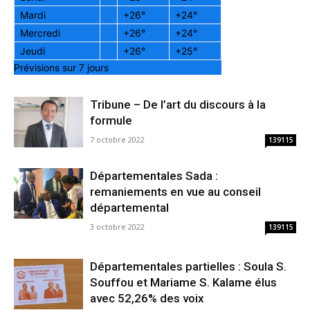
Mardi
+
26°
+
24°
Mercredi
+
26°
+
24°
Jeudi
+
26°
+
25°
Prévisions sur 7 jours
Tribune – De l’art du discours à la
formule
7 octobre 2022
139115
Départementales Sada :
remaniements en vue au conseil
départemental
3 octobre 2022
139115
Départementales partielles : Soula S.
Souffou et Mariame S. Kalame élus
avec 52,26% des voix