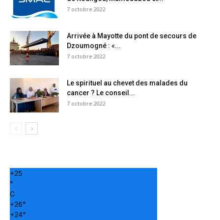
7 octobre 2022
Arrivée à Mayotte du pont de secours de
Dzoumogné : «...
7 octobre 2022
Le spirituel au chevet des malades du
cancer ? Le conseil...
7 octobre 2022
+
25
°
C
+
26°
+
24°