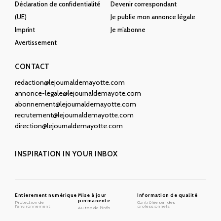
Déclaration de confidentialité
Devenir correspondant
(UE)
Je publie mon annonce légale
Imprint
Je m’abonne
Avertissement
CONTACT
redaction@lejournaldemayotte.com
annonce-legale@lejournaldemayote.com
abonnement@lejournaldemayotte.com
recrutement@lejournaldemayotte.com
direction@lejournaldemayotte.com
INSPIRATION IN YOUR INBOX
Entierement numérique
Mise à jour
Information de qualité
permanente
Protection de
Contrôlée par des
l'environnement
professionnels
Au top de l'info