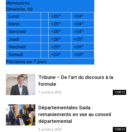
Mamoudzou
Dimanche, 09
Lundi
+
25°
+
24°
Mardi
+
25°
+
24°
Mercredi
+
26°
+
24°
Jeudi
+
26°
+
25°
Vendredi
+
25°
+
24°
Samedi
+
24°
+
24°
Prévisions sur 7 jours
Tribune – De l’art du discours à la
formule
7 octobre 2022
139513
Départementales Sada :
remaniements en vue au conseil
départemental
3 octobre 2022
139513