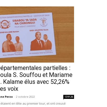
épartementales partielles :
oula S. Souffou et Mariame
. Kalame élus avec 52,26%
es voix
ne Perzo
-
2 octobre 2022
139126
s étaient en tête au premier tour, et ont creusé