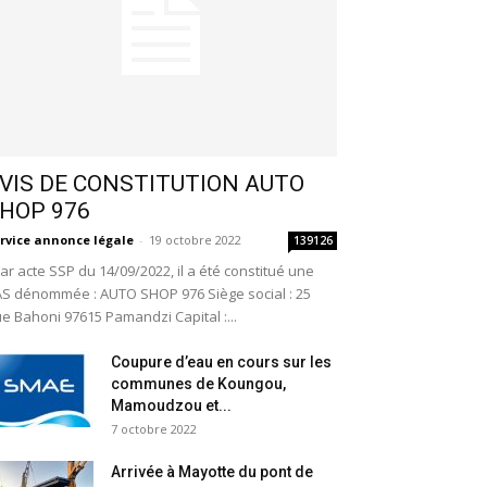
VIS DE CONSTITUTION AUTO
HOP 976
rvice annonce légale
-
19 octobre 2022
139126
r acte SSP du 14/09/2022, il a été constitué une
S dénommée : AUTO SHOP 976 Siège social : 25
e Bahoni 97615 Pamandzi Capital :...
Coupure d’eau en cours sur les
communes de Koungou,
Mamoudzou et...
7 octobre 2022
Arrivée à Mayotte du pont de