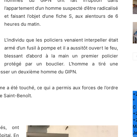
hommes du GIPN ont fait irruption dans
l’appartement d’un homme suspecté d’être radicalisé
et faisant l’objet d’une fiche S, aux alentours de 6
heures du matin.
L’individu que les policiers venaient interpeller était
armé d’un fusil à pompe et il a aussitôt ouvert le feu,
blessant d’abord à la main un premier policier
protégé par un bouclier. L’homme a tiré une
 blesser un deuxième homme du GIPN.
mme a été touché, ce qui a permis aux forces de l’ordre
+
 de Saint-Benoît.
°
C
+
+
M
sés, ont
Je
pital. En