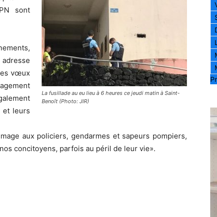
PN sont
nements,
, adresse
 ses vœux
Pr
ngagement
La fusillade au eu lieu à 6 heures ce jeudi matin à Saint-
galement
Benoît (Photo: JIR)
 et leurs
mage aux policiers, gendarmes et sapeurs pompiers,
nos concitoyens, parfois au péril de leur vie».