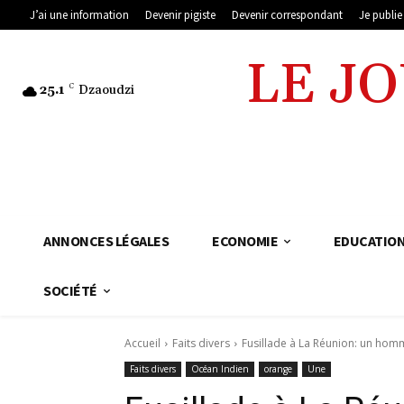
J’ai une information
Devenir pigiste
Devenir correspondant
Je publi
LE J
25.1
C
Dzaoudzi
ANNONCES LÉGALES
ECONOMIE
EDUCATIO
SOCIÉTÉ
Accueil
Faits divers
Fusillade à La Réunion: un homme
Faits divers
Océan Indien
orange
Une