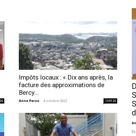
Impôts locaux : « Dix ans après, la
facture des approximations de
D
Bercy...
S
Anne Perzo
-
4 octobre 2022
26
139126
S
d
An
Il