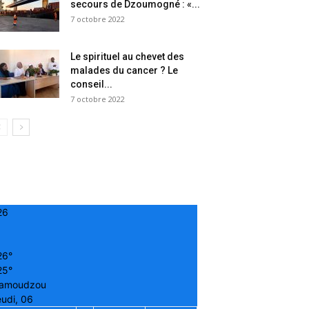
secours de Dzoumogné : «...
7 octobre 2022
Le spirituel au chevet des
malades du cancer ? Le
conseil...
7 octobre 2022
26
26°
25°
amoudzou
udi, 06