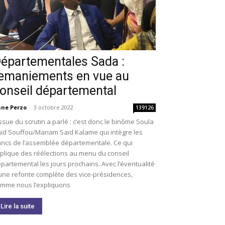
épartementales Sada :
emaniements en vue au
onseil départemental
ne Perzo
-
3 octobre 2022
139126
issue du scrutin a parlé : c’est donc le binôme Soula
ïd Souffou/Mariam Saïd Kalame qui intègre les
ncs de l’assemblée départementale. Ce qui
plique des réélections au menu du conseil
partemental les jours prochains. Avec l’éventualité
une refonte complète des vice-présidences,
mme nous l’expliquons
Lire la suite