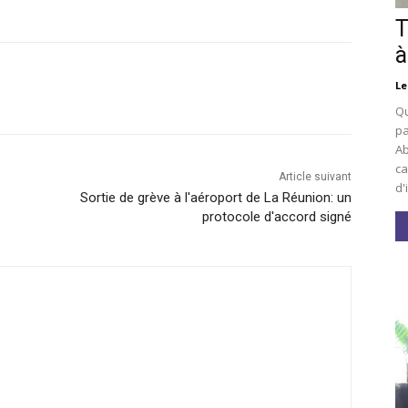
T
à
Le
Qu
pa
Ab
ca
Article suivant
d'
Sortie de grève à l'aéroport de La Réunion: un
protocole d'accord signé