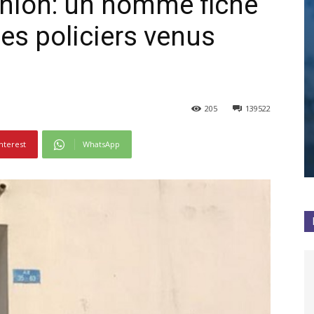
union: un homme fiché
les policiers venus
205
139522
nterest
WhatsApp