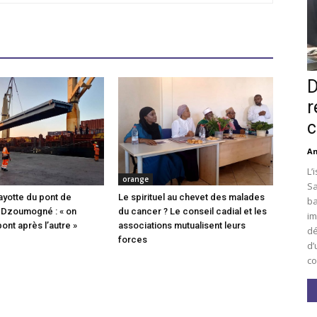
D
r
c
An
L’
orange
Sa
ayotte du pont de
Le spirituel au chevet des malades
ba
 Dzoumogné : « on
du cancer ? Le conseil cadial et les
im
pont après l’autre »
associations mutualisent leurs
dé
forces
d’
co