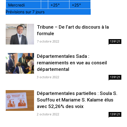
Mercredi
+
25°
+
25°
Prévisions sur 7 jours
Tribune – De l’art du discours à la
formule
7 octobre 2022
139121
Départementales Sada :
remaniements en vue au conseil
départemental
3 octobre 2022
139121
Départementales partielles : Soula S.
Souffou et Mariame S. Kalame élus
avec 52,26% des voix
2 octobre 2022
139121