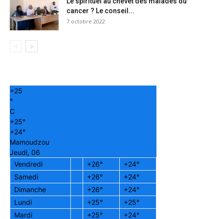
Le spirituel au chevet des malades du
cancer ? Le conseil...
7 octobre 2022
+
25
°
C
+
25°
+
24°
Mamoudzou
Jeudi, 06
Vendredi
+
26°
+
24°
Samedi
+
26°
+
24°
Dimanche
+
26°
+
24°
Lundi
+
25°
+
25°
Mardi
+
25°
+
24°