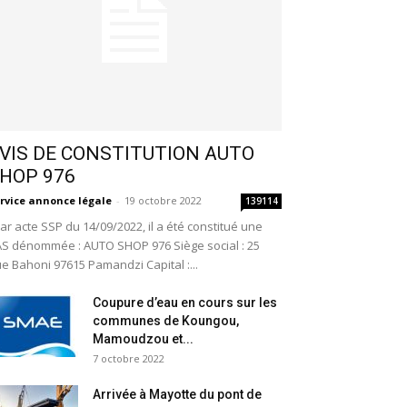
VIS DE CONSTITUTION AUTO
HOP 976
rvice annonce légale
-
19 octobre 2022
139114
r acte SSP du 14/09/2022, il a été constitué une
S dénommée : AUTO SHOP 976 Siège social : 25
e Bahoni 97615 Pamandzi Capital :...
Coupure d’eau en cours sur les
communes de Koungou,
Mamoudzou et...
7 octobre 2022
Arrivée à Mayotte du pont de