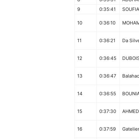
9
0:35:41
SOUFI
10
0:36:10
MOHA
11
0:36:21
Da Silv
12
0:36:45
DUBOI
13
0:36:47
Balahac
14
0:36:55
BOUNIA
15
0:37:30
AHMED
16
0:37:59
Gatelie