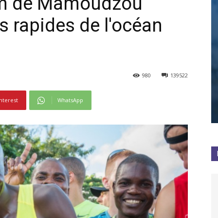
0km de Mamoudzou
s rapides de l'océan
980
139522
nterest
WhatsApp