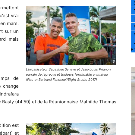
rmettent
’est vrai
’en mars.
rt sur un
ard mais
Pr
L’organisateur Sébastien Synave et Jean-Louis Prianon,
parrain de l’épreuve et toujours formidable animateur
temps de
(Photo: Bertrand Fanonnel/Eight Studio 2017)
e change
ndrafara
e Basty (44’59) et de la Réunionnaise Mathilde Thomas
ition est
épart) et