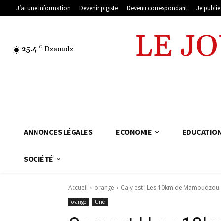
J’ai une information
Devenir pigiste
Devenir correspondant
Je publi
LE J
25.4
C
Dzaoudzi
ANNONCES LÉGALES
ECONOMIE
EDUCATIO
SOCIÉTÉ
Accueil
orange
Ca y est ! Les 10km de Mamoudzou d
orange
Une