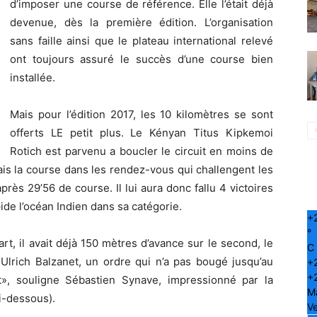
d’imposer une course de référence. Elle l’était déjà
devenue, dès la première édition. L’organisation
sans faille ainsi que le plateau international relevé
ont toujours assuré le succès d’une course bien
installée.
Mais pour l’édition 2017, les 10 kilomètres se sont
offerts LE petit plus. Le Kényan Titus Kipkemoi
Rotich est parvenu a boucler le circuit en moins de
is la course dans les rendez-vous qui challengent les
après 29’56 de course. Il lui aura donc fallu 4 victoires
pide l’océan Indien dans sa catégorie.
+
°
t, il avait déjà 150 mètres d’avance sur le second, le
C
Ulrich Balzanet, un ordre qui n’a pas bougé jusqu’au
+
+
t», souligne Sébastien Synave, impressionné par la
M
i-dessous).
Ve