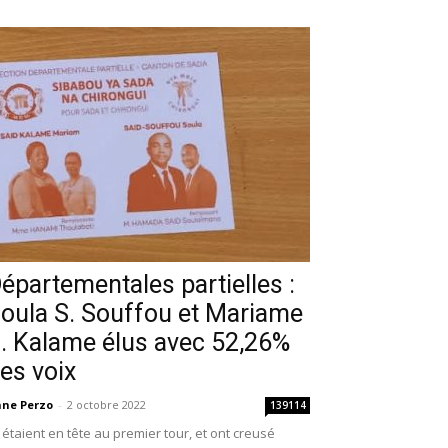
épartementales partielles :
oula S. Souffou et Mariame
. Kalame élus avec 52,26%
es voix
ne Perzo
-
2 octobre 2022
139114
s étaient en tête au premier tour, et ont creusé