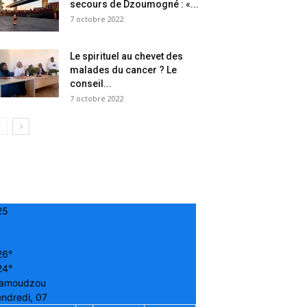
secours de Dzoumogné : «...
7 octobre 2022
Le spirituel au chevet des
malades du cancer ? Le
conseil...
7 octobre 2022
25
26°
24°
amoudzou
ndredi, 07