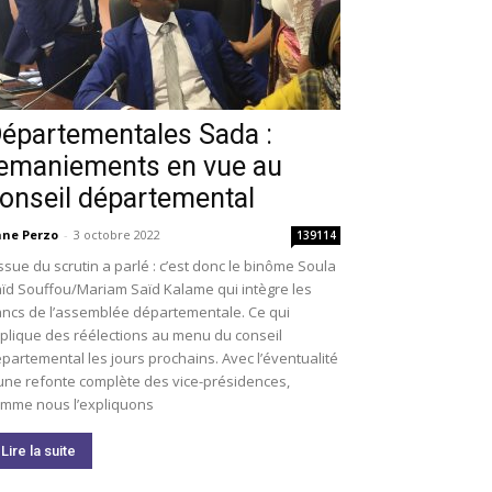
épartementales Sada :
emaniements en vue au
onseil départemental
ne Perzo
-
3 octobre 2022
139114
issue du scrutin a parlé : c’est donc le binôme Soula
ïd Souffou/Mariam Saïd Kalame qui intègre les
ncs de l’assemblée départementale. Ce qui
plique des réélections au menu du conseil
partemental les jours prochains. Avec l’éventualité
une refonte complète des vice-présidences,
mme nous l’expliquons
Lire la suite