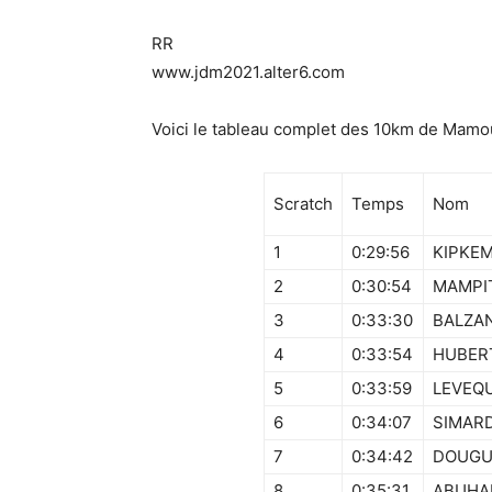
RR
www.jdm2021.alter6.com
Voici le tableau complet des 10km de Mamo
Scratch
Temps
Nom
1
0:29:56
KIPKEM
2
0:30:54
MAMPI
3
0:33:30
BALZA
4
0:33:54
HUBER
5
0:33:59
LEVEQ
6
0:34:07
SIMAR
7
0:34:42
DOUGU
8
0:35:31
ABUHA