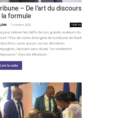
ribune – De l’art du discours
 la formule
 JDM
-
7 octobre 2022
139114
i pour relever les défis de nos grands orateurs du
ssé ? Peu de noms émergent de la tribune de Madi
dou N'tro, voire aucun, sur les dernières
mpagnes, laissant sans doute "un sentiment
imposture" chez les électeurs
Lire la suite