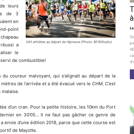
de leurs
T
es de 3
à
vaient en
Le
ond-point
Qu
 chapeau
340 athlètes au départ de l’épreuve (Photo: BF/8Studio)
pa
 réussi a
Ab
liser le
ca
 servi de combustible!
d'
 du coureur malvoyant, qui s’alignait au départ de la
 mètres de l’arrivée et a été évacué vers le CHM. C’est
n malaise.
ée d’un cran. Pour la petite histoire, les 10km du Port
ernier en 30’05… Il ne faut pas gâcher ce genre de
 a envie d’une édition 2018, parce que cette course est
portif de Mayotte.