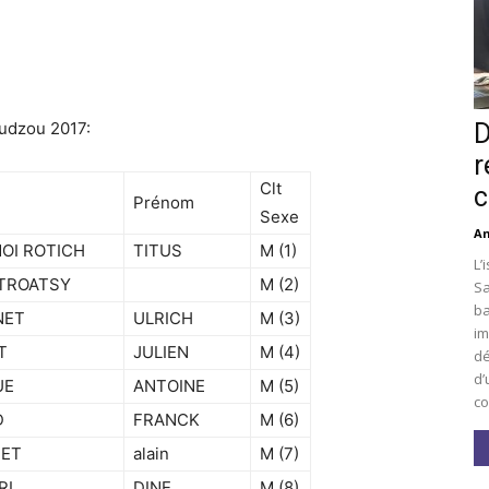
D
udzou 2017:
r
Clt
c
Prénom
Sexe
An
OI ROTICH
TITUS
M (1)
L’
TROATSY
M (2)
Sa
ba
NET
ULRICH
M (3)
im
T
JULIEN
M (4)
dé
d’
UE
ANTOINE
M (5)
co
D
FRANCK
M (6)
ET
alain
M (7)
RI
DINE
M (8)