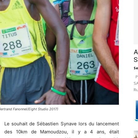
A
S
Se
Pa
SA
Ru
Bertrand Fanonnel/Eight Studio 2017)
Le souhait de Sébastien Synave lors du lancement
des 10km de Mamoudzou, il y a 4 ans, était