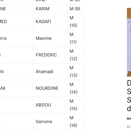
ANE
KARIM
M (9)
M
MED
KADAFI
(10)
M
eira
Maxime
(11)
M
S
FREDERIC
(12)
M
hi
Ahamadi
(13)
D
M
NI
NOURDINE
S
(14)
S
M
ABDOU
d
(15)
M
An
r
Gerome
(16)
Il