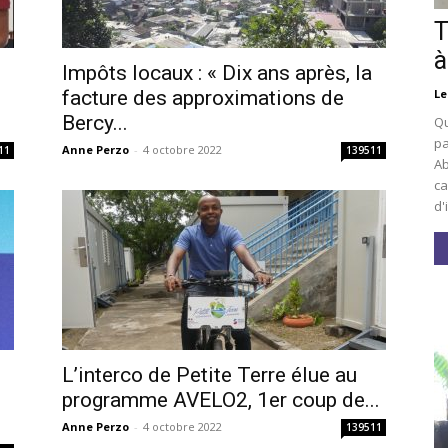
T
à
Impôts locaux : « Dix ans après, la
Le
facture des approximations de
Bercy...
Qu
pa
Anne Perzo
-
4 octobre 2022
11
139511
Ab
ca
d'
L’interco de Petite Terre élue au
i
programme AVELO2, 1er coup de...
Anne Perzo
-
4 octobre 2022
139511