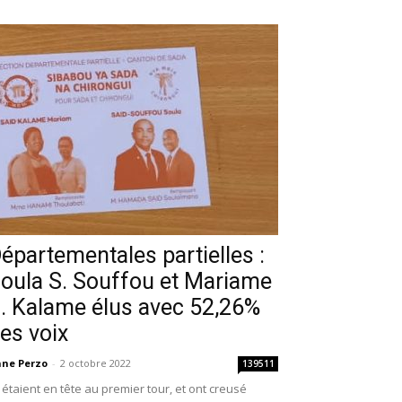
épartementales partielles :
oula S. Souffou et Mariame
. Kalame élus avec 52,26%
es voix
ne Perzo
-
2 octobre 2022
139511
s étaient en tête au premier tour, et ont creusé