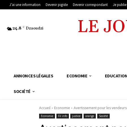
J’ai une information
Devenir pigiste
Devenir correspondant
Je publi
LE J
24.8
C
Dzaoudzi
ANNONCES LÉGALES
ECONOMIE
EDUCATIO
SOCIÉTÉ
Accueil
Economie
Avertissement pour les vendeurs 
Economie
Fil info
justice
orange
Société