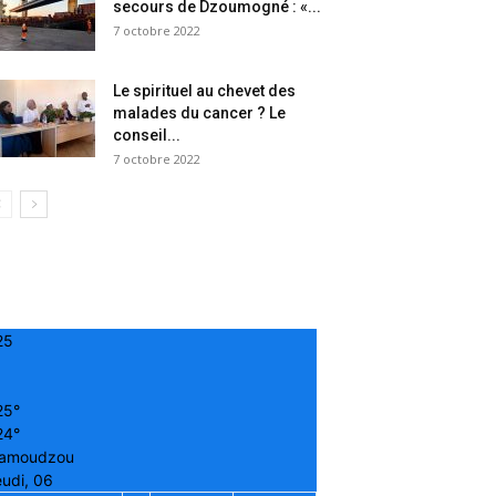
secours de Dzoumogné : «...
7 octobre 2022
Le spirituel au chevet des
malades du cancer ? Le
conseil...
7 octobre 2022
25
25°
24°
amoudzou
udi, 06