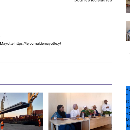
pour les législatives
t
Mayotte https://lejournaldemayotte.yt
+
°
C
+
+
M
Je