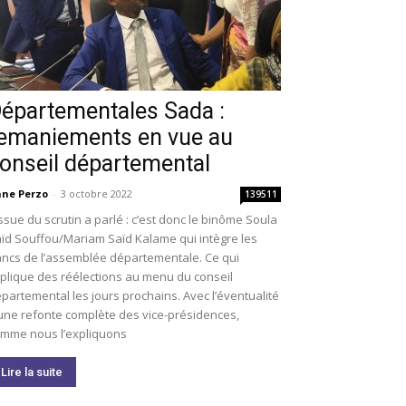
épartementales Sada :
emaniements en vue au
onseil départemental
ne Perzo
-
3 octobre 2022
139511
issue du scrutin a parlé : c’est donc le binôme Soula
ïd Souffou/Mariam Saïd Kalame qui intègre les
ncs de l’assemblée départementale. Ce qui
plique des réélections au menu du conseil
partemental les jours prochains. Avec l’éventualité
une refonte complète des vice-présidences,
mme nous l’expliquons
Lire la suite