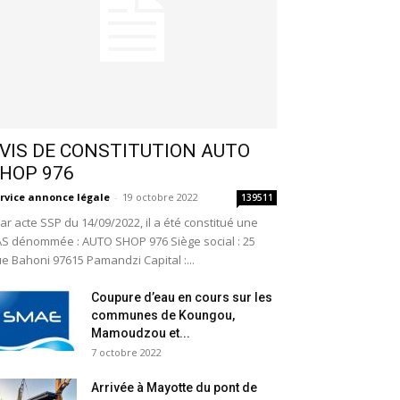
VIS DE CONSTITUTION AUTO
HOP 976
rvice annonce légale
-
19 octobre 2022
139511
r acte SSP du 14/09/2022, il a été constitué une
S dénommée : AUTO SHOP 976 Siège social : 25
e Bahoni 97615 Pamandzi Capital :...
Coupure d’eau en cours sur les
communes de Koungou,
Mamoudzou et...
7 octobre 2022
Arrivée à Mayotte du pont de