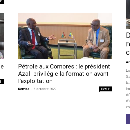
11
D
r
c
An
le
Pétrole aux Comores : le président
L’
Azali privilégie la formation avant
Sa
l’exploitation
11
ba
im
Kemba
-
3 octobre 2022
139511
dé
d’
co