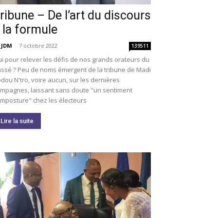
ribune – De l’art du discours
 la formule
 JDM
-
7 octobre 2022
139511
i pour relever les défis de nos grands orateurs du
ssé ? Peu de noms émergent de la tribune de Madi
dou N'tro, voire aucun, sur les dernières
mpagnes, laissant sans doute "un sentiment
imposture" chez les électeurs
Lire la suite