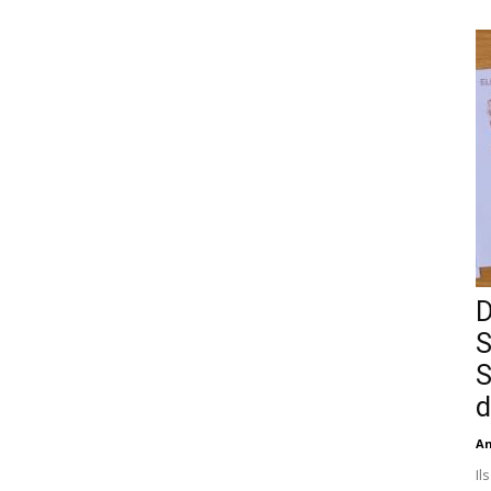
D
S
S
d
An
Il