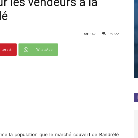
r les vendeurs à la
lé
147
139522
nterest
WhatsApp
me la population que le marché couvert de Bandrélé