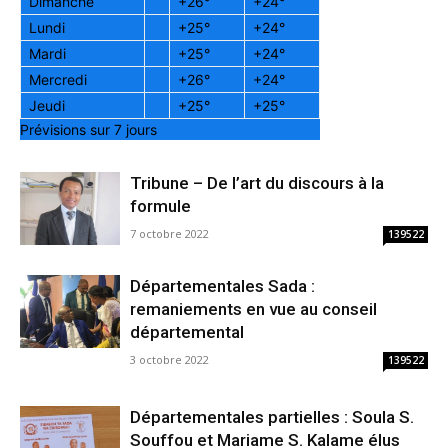
Dimanche
+
26°
+
24°
Lundi
+
25°
+
24°
Mardi
+
25°
+
24°
Mercredi
+
26°
+
24°
Jeudi
+
25°
+
25°
Prévisions sur 7 jours
Tribune – De l’art du discours à la
formule
7 octobre 2022
139522
Départementales Sada :
remaniements en vue au conseil
départemental
3 octobre 2022
139522
Départementales partielles : Soula S.
Souffou et Mariame S. Kalame élus