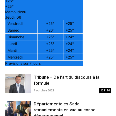
+
26°
+
25°
Mamoudzou
Jeudi, 06
Vendredi
+
25°
+
25°
Samedi
+
26°
+
25°
Dimanche
+
25°
+
24°
Lundi
+
25°
+
24°
Mardi
+
25°
+
24°
Mercredi
+
25°
+
25°
Prévisions sur 7 jours
Tribune – De l’art du discours à la
formule
7 octobre 2022
139116
Départementales Sada :
remaniements en vue au conseil
départemental