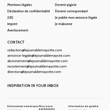
Mentions légales
Devenir pigiste
Déclaration de confidentialité
Devenir correspondant
(UE)
Je publie mon annonce légale
Imprint
Je m’abonne
Avertissement
CONTACT
redaction@lejournaldemayotte.com
annonce-legale@lejournaldemayote.com
abonnement@lejournaldemayotte.com
recrutement@lejournaldemayotte.com
direction@lejournaldemayotte.com
INSPIRATION IN YOUR INBOX
Entierement numérique
Mise à jour
Information de qualité
permanente
Protection de
Contrôlée par des